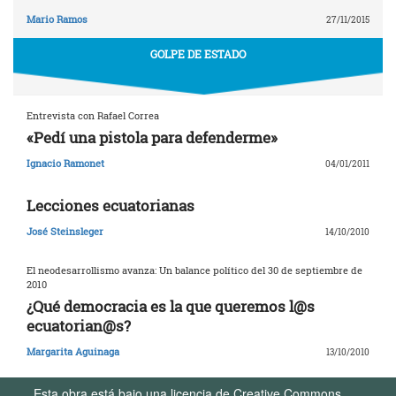
Mario Ramos
27/11/2015
GOLPE DE ESTADO
Entrevista con Rafael Correa
«Pedí una pistola para defenderme»
Ignacio Ramonet
04/01/2011
Lecciones ecuatorianas
José Steinsleger
14/10/2010
El neodesarrollismo avanza: Un balance político del 30 de septiembre de
2010
¿Qué democracia es la que queremos l@s
ecuatorian@s?
Margarita Aguinaga
13/10/2010
Esta obra está bajo una licencia de Creative Commons.