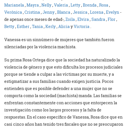
Marianela
,
Mayra
,
Nelly
,
Valeria
,
Letty
,
Brenda
,
Rosa
,
Verónica
,
Cristina
,
Jenny
,
Blanca
,
Jessica
,
Lorena
,
Evelyn
-
de apenas once meses de edad-,
Zoila
,
Elvira
,
Sandra
,
Flor
,
Betty
,
Esther
,
Tania
,
Kerly
,
Alicia
y
Victoria
.
Vanessa es un sinnúmero de mujeres que también fueron
silenciadas por la violencia machista.
Su prima Rosa Ortega dice que la sociedad ha naturalizado la
violencia de género y que esto dificulta los procesos judiciales
porque se tiende a culpar a las víctimas por su muerte, y a
estigmatizar a sus familias cuando exigen justicia. Pocos
entienden que es posible defender a una mujer que no se
comporta como la sociedad (machista) manda. Las familias se
enfrentan constantemente con acciones que entorpecen la
investigación como los largos procesos y la falta de
respuestas. En el caso específico de Vanessa, Rosa dice que en
casi cinco años han tenido tres fiscales que no se preocuparon