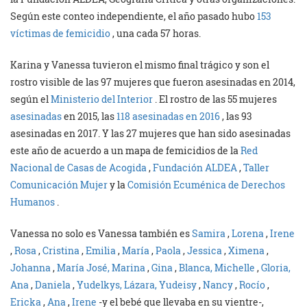
Según este conteo independiente, el año pasado hubo
153
víctimas de femicidio
, una cada 57 horas.
Karina y Vanessa tuvieron el mismo final trágico y son el
rostro visible de las 97 mujeres que fueron asesinadas en 2014,
según el
Ministerio del Interior
. El rostro de las 55 mujeres
asesinadas
en 2015, las
118 asesinadas en 2016
, las 93
asesinadas en 2017. Y las 27 mujeres que han sido asesinadas
este año de acuerdo a un mapa de femicidios de la
Red
Nacional de Casas de Acogida
,
Fundación ALDEA
,
Taller
Comunicación Mujer
y la
Comisión Ecuménica de Derechos
Humanos
.
Vanessa no solo es Vanessa también es
Samira
,
Lorena
,
Irene
,
Rosa
,
Cristina
,
Emilia
,
María
,
Paola
,
Jessica
,
Ximena
,
Johanna
,
María José, Marina
,
Gina
,
Blanca, Michelle
,
Gloria,
Ana
,
Daniela
,
Yudelkys, Lázara, Yudeisy
,
Nancy
,
Rocío
,
Ericka
,
Ana
,
Irene
-y el bebé que llevaba en su vientre-,