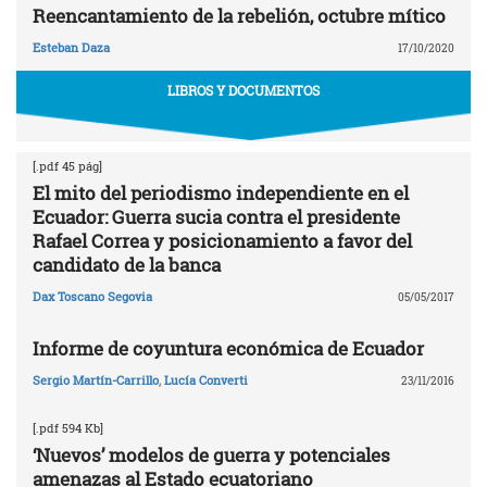
Reencantamiento de la rebelión, octubre mítico
Esteban Daza
17/10/2020
LIBROS Y DOCUMENTOS
[.pdf 45 pág]
El mito del periodismo independiente en el
Ecuador: Guerra sucia contra el presidente
Rafael Correa y posicionamiento a favor del
candidato de la banca
Dax Toscano Segovia
05/05/2017
Informe de coyuntura económica de Ecuador
Sergio Martín-Carrillo
,
Lucía Converti
23/11/2016
[.pdf 594 Kb]
‘Nuevos’ modelos de guerra y potenciales
amenazas al Estado ecuatoriano