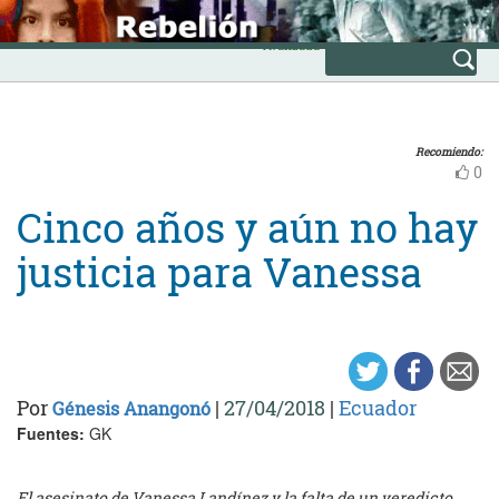
Skip
INICIO
to
Avanzada
content
Recomiendo:
0
Cinco años y aún no hay
justicia para Vanessa
Por
|
27/04/2018
|
Ecuador
Génesis Anangonó
Fuentes:
GK
El asesinato de Vanessa Landínez y la falta de un veredicto