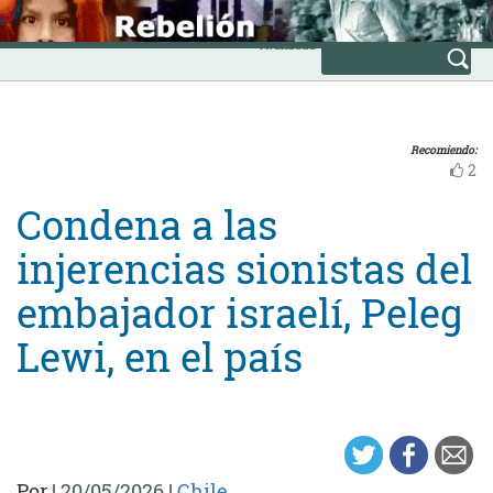
Skip
INICIO
to
Avanzada
content
Recomiendo:
2
Condena a las
injerencias sionistas del
embajador israelí, Peleg
Lewi, en el país
Por
|
20/05/2026
|
Chile