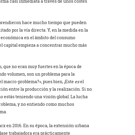
orma casi inmediata a través de unos costes
as aprendieron hace mucho tiempo que pueden
ado por la vía directa. Y, en la medida en la
d económica en el ámbito del consumo
, el capital empieza a concentrar mucho más
ón, que no eran muy fuertes en la época de
undo volumen, son un problema para la
el macro-problema?», pues bien, ¡Este
es
el
ión entre la producción y la realización. Si no
no estás teniendo una visión global. La lucha
e problema, y no entiendo como muchos
ema.
rx en 2016. En su época, la extensión urbana
lase trabajadora era prácticamente