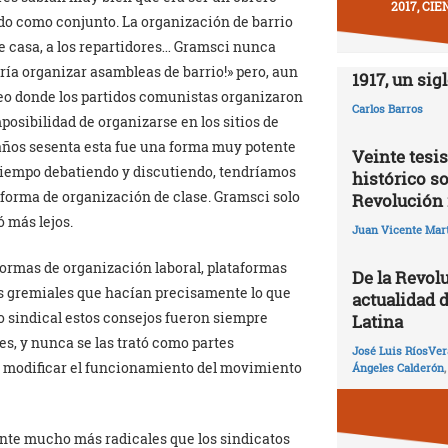
2017, CI
ado como conjunto. La organización de barrio
de casa, a los repartidores… Gramsci nunca
ría organizar asambleas de barrio!» pero, aun
1917, un sig
eo donde los partidos comunistas organizaron
Carlos Barros
posibilidad de organizarse en los sitios de
 años sesenta esta fue una forma muy potente
Veinte tesis
o tiempo debatiendo y discutiendo, tendríamos
histórico so
forma de organización de clase. Gramsci solo
Revolución 
ó más lejos.
Juan Vicente Mart
ormas de organización laboral, plataformas
De la Revolu
os gremiales que hacían precisamente lo que
actualidad 
 sindical estos consejos fueron siempre
Latina
es, y nunca se las trató como partes
José Luis RíosVer
 modificar el funcionamiento del movimiento
Ángeles Calderón
nte mucho más radicales que los sindicatos