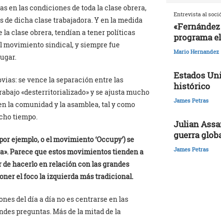
s en las condiciones de toda la clase obrera,
Entrevista al soci
s de dicha clase trabajadora. Y en la medida
«Fernández 
a clase obrera, tendían a tener políticas
programa el
l movimiento sindical, y siempre fue
Mario Hernandez
ugar.
Estados Uni
bvias: se vence la separación entre las
histórico
trabajo «desterritorializado» y se ajusta mucho
James Petras
en la comunidad y la asamblea, tal y como
cho tiempo.
Julian Assa
guerra glob
por ejemplo, o el movimiento ‘Occupy’) se
James Petras
cia». Parece que estos movimientos tienden a
ar de hacerlo en relación con las grandes
ner el foco la izquierda más tradicional.
nes del día a día no es centrarse en las
ndes preguntas. Más de la mitad de la