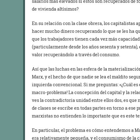
salarios más elevados si estos son recuperados de f
de vivienda altísimos?
En su relación con la clase obrera, los capitalist
hacer mucho dinero recuperando lo que se les ha quit
que los trabajadores tienen cada vez más capacida
(particularmente desde los años sesenta y setenta)
valor recuperándolo a través del consumo.
Así que las luchas en las esfera de la materializaci
Marx, y el hecho de que nadie se lea el maldito seg
izquierda convencional. Si me preguntas: «¿Cuál es 
macro-problema! La concepción del capital y la relac
ves la contradictoria unidad entre ellos dos, es que 
de clases se escribe en todas partes en torno a es
marxistas no entienden lo importante que es este t
En particular, el problema es cómo entendemos a Ma
era relativamente pequeña, y el consumismo de la c