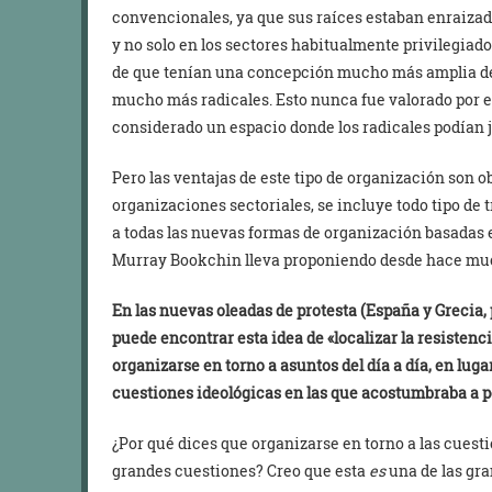
convencionales, ya que sus raíces estaban enraizada
y no solo en los sectores habitualmente privilegiado
de que tenían una concepción mucho más amplia de l
mucho más radicales. Esto nunca fue valorado por e
considerado un espacio donde los radicales podían j
Pero las ventajas de este tipo de organización son o
organizaciones sectoriales, se incluye todo tipo de 
a todas las nuevas formas de organización basadas 
Murray Bookchin lleva proponiendo desde hace mu
En las nuevas oleadas de protesta (España y Grecia, 
puede encontrar esta idea de «localizar la resisten
organizarse en torno a asuntos del día a día, en lug
cuestiones ideológicas en las que acostumbraba a po
¿Por qué dices que organizarse en torno a las cuestio
grandes cuestiones? Creo que esta
es
una de las gra