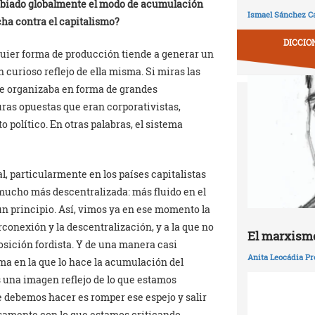
mbiado globalmente el modo de acumulación
Ismael Sánchez Ca
ucha contra el capitalismo?
DICCIO
uier forma de producción tiende a generar un
n curioso reflejo de ella misma. Si miras las
 se organizaba en forma de grandes
ras opuestas que eran corporativistas,
 político. En otras palabras, el sistema
l, particularmente en los países capitalistas
 mucho más descentralizada: más fluido en el
un principio. Así, vimos ya en ese momento la
conexión y la descentralización, y a la que no
El marxismo
posición fordista. Y de una manera casi
Anita Leocádia Pr
rma en la que lo hace la acumulación del
s una imagen reflejo de lo que estamos
 debemos hacer es romper ese espejo y salir
samente con lo que estamos criticando.