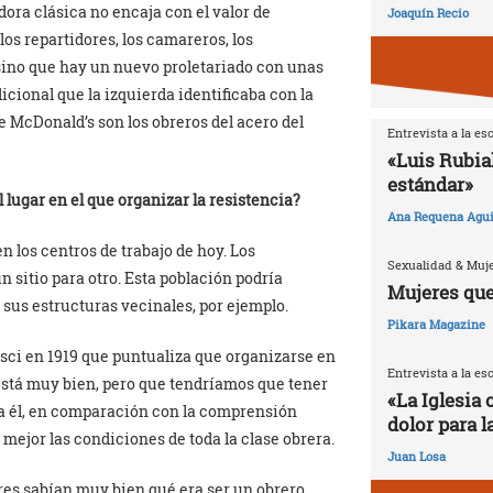
dora clásica no encaja con el valor de
Joaquín Recio
los repartidores, los camareros, los
 sino que hay un nuevo proletariado con unas
icional que la izquierda identificaba con la
e McDonald’s son los obreros del acero del
Entrevista a la es
«Luis Rubia
estándar»
l lugar en el que organizar la resistencia?
Ana Requena Agui
n los centros de trabajo de hoy. Los
Sexualidad & Muj
n sitio para otro. Esta población podría
Mujeres que
 sus estructuras vecinales, por ejemplo.
Pikara Magazine
sci en 1919 que puntualiza que organizarse en
Entrevista a la es
 está muy bien, pero que tendríamos que tener
«La Iglesia 
ía él, en comparación con la comprensión
dolor para l
 mejor las condiciones de toda la clase obrera.
Juan Losa
res sabían muy bien qué era ser un obrero