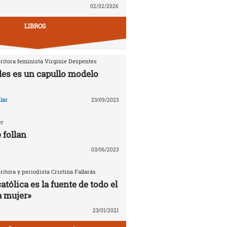
02/02/2026
LIBROS
critora feminista Virginie Despentes
les es un capullo modelo
lar
23/09/2023
er
 follan
03/06/2023
critora y periodista Cristina Fallarás
católica es la fuente de todo el
a mujer»
23/01/2021