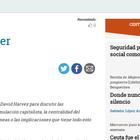
Recomiendo:
CENT
0
er
Seguridad p
social como
Reseña de
Mujeres
posguerra
(Libélu
Bengoechea
Donde nunca
silencio
David Harvey para discutir las
Salvador López Ar
lación capitalista, la centralidad del
neas o las implicaciones que tiene todo esto
Marruecos puso la
amenaza
Ceuta fue e