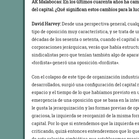
AK Malabocas: En los últimos cuarenta años ha ca
del capital. ¿Qué significan estos cambios para la l
David Harvey:
Desde una perspectiva general, cualq
tipo de oposición muy característica, y se trata de u
décadas de los sesenta o setenta, cuando el capital
corporaciones jerárquicas, verás que había estructu
sindicalistas pero que tenían también algo de aparato
«fordista» generó una oposición «fordista».
Con el colapso de este tipo de organización industria
desarrollados, surgió una configuración del capital
espacio y el tiempo de lo que habíamos previsto en 
emergencia de una oposición que se basa en la inter
le gusta la jerarquización y las formas previas de o
graciosa, la izquierda se reorganizó de la misma fo
capital. Por lo que si entendemos que la izquierda e
criticando, quizá entonces entenderemos que lo que
de esta relación simbiótica que establecemos preci