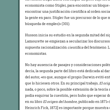
economista como Stigler, para encontrar un bloque 
encontrar una justificación científica al orden soci
la gente en paro. Stigler fue un precursor de lo que m
búsqueda de empleo)» (301).
Husson inicia su estudio en la segunda mitad del si
Lamourette se empiezan a secularizar los discursos 
supuesta racionalización
científica
del fenómeno. Lo
economistas.
No hay ausencia de pasajes y consideraciones polé
decía, la segunda parte del libro está dedicada al da
del autor, «es que, aunque el propio Darwin evitó ent
que lo hiciesen otros. En su principal trabajo,
El ori
nada, o poco, sobre la posible extensión de la teorí
podía esquivar la cuestión, pero hubo que esperar 
en su libro
El origen del hombre
, publicado en 1871» 
Heinrich Fick, 1872] es importante porque muestra 