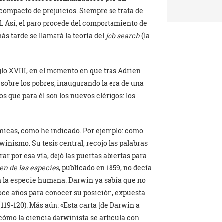
compacto de prejuicios. Siempre se trata de
al. Así, el paro procede del comportamiento de
ás tarde se llamará la teoría del
job search
(la
glo XVIII, en el momento en que tras Adrien
sobre los pobres, inaugurando la era de una
s que para él son los nuevos clérigos: los
micas, como he indicado. Por ejemplo: como
rwinismo. Su tesis central, recojo las palabras
rar por esa vía, dejó las puertas abiertas para
gen de las especies
, publicado en 1859, no decía
a a la especie humana. Darwin ya sabía que no
doce años para conocer su posición, expuesta
(119-120). Más aún: «Esta carta [de Darwin a
cómo la ciencia darwinista se articula con