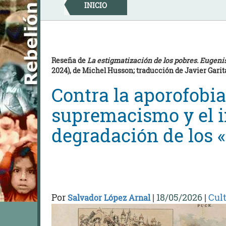
Skip
INICIO
to
content
Reseña de
La estigmatización de los pobres. Eugen
2024), de Michel Husson; traducción de Javier Garit
Contra la aporofobia,
supremacismo y el in
degradación de los 
Por
|
18/05/2026
|
Cul
Salvador López Arnal