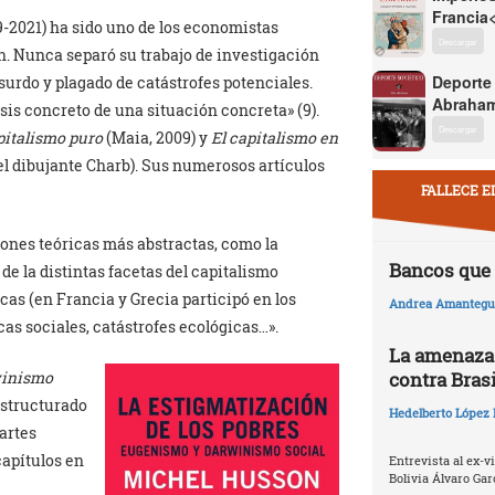
Francia
9-2021) ha sido uno de los economistas
Descargar
n. Nunca separó su trabajo de investigación
Deporte
rdo y plagado de catástrofes potenciales.
Abraham
sis concreto de una situación concreta» (9).
Descargar
pitalismo puro
(Maia, 2009) y
El capitalismo en
 el dibujante Charb). Sus numerosos artículos
FALLECE E
iones teóricas más abstractas, como la
Bancos que 
 de la distintas facetas del capitalismo
as (en Francia y Grecia participó en los
Andrea Amantegui
icas sociales, catástrofes ecológicas…».
La amenaza 
winismo
contra Brasi
estructurado
Hedelberto López 
artes
capítulos en
Entrevista al ex-v
Bolivia Álvaro Gar