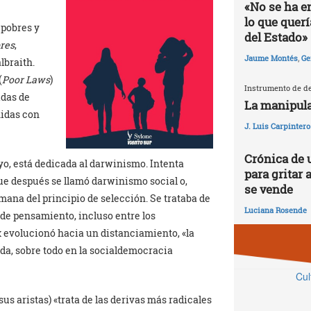
«No se ha e
lo que quer
 pobres y
del Estado»
bres
,
Jaume Montés
,
Ge
lbraith.
(
Poor Laws
)
Instrumento de de
idas de
La manipula
nidas con
J. Luis Carpintero
Crónica de 
ayo, está dedicada al darwinismo. Intenta
para gritar 
que después se llamó darwinismo social o,
se vende
mana del principio de selección. Se trataba de
Luciana Rosende
 de pensamiento, incluso entre los
x evolucionó hacia un distanciamiento, «la
da, sobre todo en la socialdemocracia
Cul
us aristas) «trata de las derivas más radicales