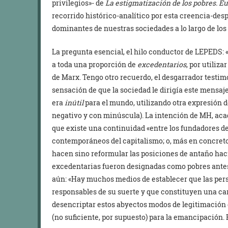
privilegios»- de
La estigmatización de los pobres. 
recorrido histórico-analítico por esta creencia-desp
dominantes de nuestras sociedades a lo largo de los 
La pregunta esencial, el hilo conductor de LEPEDS: 
a toda una proporción de
excedentarios
, por utiliz
de Marx. Tengo otro recuerdo, el desgarrador testimo
sensación de que la sociedad le dirigía este mensaj
era
inútil
para el mundo, utilizando otra expresión de
negativo y con minúscula). La intención de MH, aca
que existe una continuidad «entre los fundadores de
contemporáneos del capitalismo; o, más en concreto
hacen sino reformular las posiciones de antaño haci
excedentarias fueron designadas como pobres ante
aún: «Hay muchos medios de establecer que las perso
responsables de su suerte y que constituyen una car
desencriptar estos abyectos modos de legitimación 
(no suficiente, por supuesto) para la emancipación. 