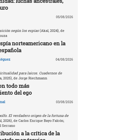
nidad: luchas ancestrales,
turo
05/08/2026
sición según los espías
(Akal, 2024), de
nuza
espía norteamericano en la
española
Diéguez
04/08/2026
ritualidad para laicos. Cuadernos de
, 2025), de Jorge Riechmann
on todo más
ento del ego
nal
03/08/2026
golfo. El verdadero origen de la fortuna de
, 2026), de Carlos Enrique Bayo Falcón;
l Serrano
bución a la crítica de la