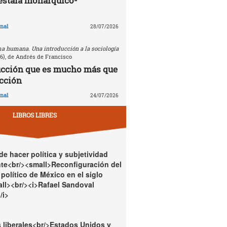
estafa monárquico-
nal
28/07/2026
a humana. Una introducción a la sociología
26), de Andrés de Francisco
ucción que es mucho más que
cción
nal
24/07/2026
LIBROS LIBRES
e hacer política y subjetividad
te<br/><small>Reconfiguración del
político de México en el siglo
ll><br/><i>Rafael Sandoval
/i>
 liberales<br/>Estados Unidos y