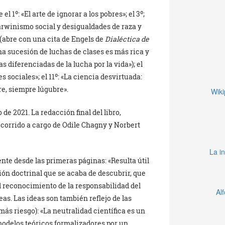
 1º: «El arte de ignorar a los pobres»; el 3º;
darwinismo social y desigualdades de raza y
 (abre con una cita de Engels de
Dialéctica de
na sucesión de luchas de clases es más rica y
diferenciadas de la lucha por la vida»); el
es sociales»; el 11º: «La ciencia desvirtuada:
bre, siempre lúgubre».
Wiki
de 2021. La redacción final del libro,
a corrido a cargo de Odile Chagny y Norbert
La in
nte desde las primeras páginas: «Resulta útil
ión doctrinal que se acaba de descubrir, que
l reconocimiento de la responsabilidad del
Al
eas. Las ideas son también reflejo de las
ás riesgo): «La neutralidad científica es un
 modelos teóricos formalizadores por un