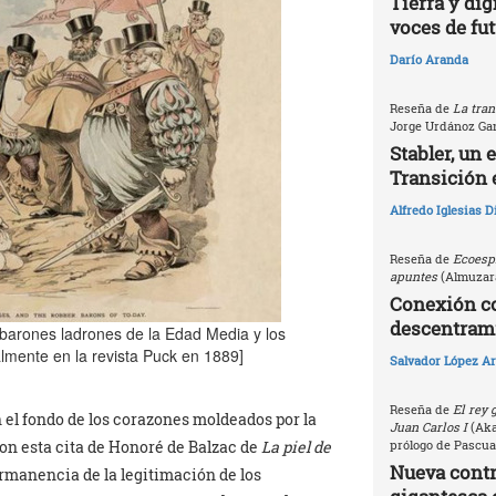
Tierra y dig
voces de fu
Darío Aranda
Reseña de
La tran
Jorge Urdánoz Ga
Stabler, un 
Transición 
Alfredo Iglesias 
Reseña de
Ecoespi
apuntes
(Almuzara
Conexión c
descentrami
s barones ladrones de la Edad Media y los
almente en la revista Puck en 1889]
Salvador López Ar
Reseña de
El rey 
n el fondo de los corazones moldeados por la
Juan Carlos I
(Akal
Con esta cita de Honoré de Balzac de
La piel de
prólogo de Pascua
Nueva contri
rmanencia de la legitimación de los