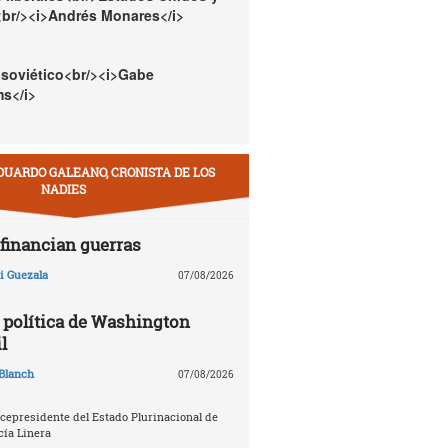
<br/><i>Andrés Monares</i>
 soviético<br/><i>Gabe
s</i>
DUARDO GALEANO, CRONISTA DE LOS
NADIES
financian guerras
 Guezala
07/08/2026
política de Washington
l
Blanch
07/08/2026
icepresidente del Estado Plurinacional de
cía Linera