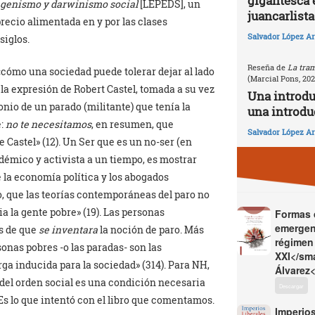
gigantesca 
Eugenismo y darwinismo social
[LEPEDS], un
juancarlista
recio alimentada en y por las clases
Salvador López Ar
siglos.
Reseña de
La tram
«cómo una sociedad puede tolerar dejar al lado
(Marcial Pons, 20
ar la expresión de Robert Castel, tomada a su vez
Una introd
nio de un parado (militante) que tenía la
una introdu
e:
no te necesitamos
, en resumen, que
Salvador López Ar
 Castel» (12). Un Ser que es un no-ser (en
démico y activista a un tiempo, es mostrar
 la economía política y los abogados
, que las teorías contemporáneas del paro no
a la gente pobre» (19). Las personas
Formas d
emergen
s de que
se inventara
la noción de paro. Más
régimen 
nas pobres -o las paradas- son las
XXI</sma
ga inducida para la sociedad» (314). Para NH,
Álvarez<
del orden social es una condición necesaria
Descargar
Es lo que intentó con el libro que comentamos.
Imperios