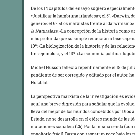
De los 14 capítulos del ensayo sugiero especialmente el
«Justificar la hambruna irlandesa»; el 5º: «Darwin, 
género»; el 6º: «Los marxistas frente al darwinismo»
la Naturaleza
: «La concepción de la historia como u
más profunda que su simple reducción a fases apenas 
10º: «La biologización de la historia y de las relacion
tres ejemplos», y el 13º: «La economía política: lúgu
Michel Husson falleció repentinamente el 18 de julio 
pendiente de ser corregido y editado por el autor, h
Holcblat.
La perspectiva marxista de la investigación es evide
aquí una breve digresión para señalar que la evoluc
lleva del mejor de los mundos concebidos por Dios a
Estado, no se desarrolla en el etéreo mundo de las id
mutaciones sociales» (25). Por la misma senda (con m
envoltorio frágil. Basta con raspar un poco bajo los