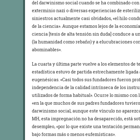
del darwinismo social cuando se ha combinado con u
exterminio nazi o diversas experiencias de esteriliz
siniestros actualmente casi olvidados, «el hilo condu
de la ciencia». Aunque estamos lejos de la economía,
ciencia [tesis de alta tensión sin duda] conduce a
(la humanidad como rebaño) y a elucubraciones con 
abominables».
La cuarta y última parte vuelve a los elementos de 
estadística estuvo de partida estrechamente ligada a 
eugenésicas. «Casi todos sus fundadores fueron pr
independencia de la calidad intrínseca de los inst
utilizados de forma habitual». Ocurre lo mismo con 
«en la que muchos de sus padres fundadores tuvier
darwinismo social, aunque este vínculo no aparezca
MH, esta impregnación no ha desaparecido, está sot
desempleo, «por lo que existe una tentación perman
bajo formas más o menos eufemísticas».