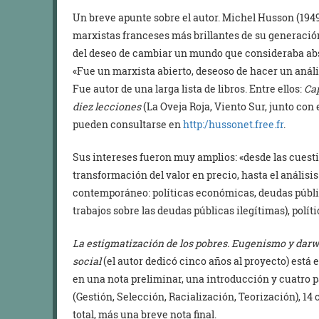
Un breve apunte sobre el autor. Michel Husson (194
marxistas franceses más brillantes de su generació
del deseo de cambiar un mundo que consideraba absu
«Fue un marxista abierto, deseoso de hacer un análi
Fue autor de una larga lista de libros. Entre ellos:
Ca
diez lecciones
(La Oveja Roja, Viento Sur, junto con
pueden consultarse en
http:/hussonet.free.fr
.
Sus intereses fueron muy amplios: «desde las cuest
transformación del valor en precio, hasta el análisis
contemporáneo: políticas económicas, deudas públic
trabajos sobre las deudas públicas ilegítimas), polít
La estigmatización de los pobres. Eugenismo y dar
social
(el autor dedicó cinco años al proyecto) está 
en una nota preliminar, una introducción y cuatro p
(Gestión, Selección, Racialización, Teorización), 14 
total, más una breve nota final.