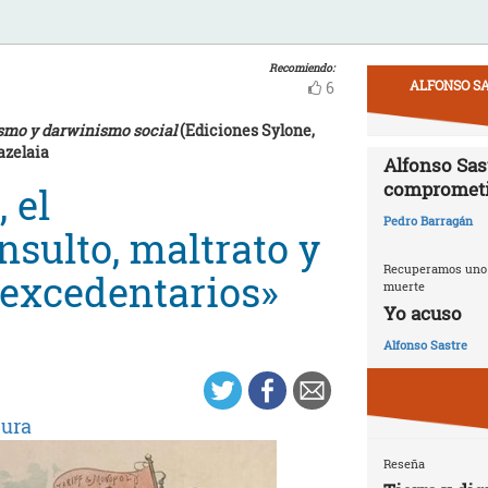
Recomiendo:
ALFONSO SA
6
ismo y darwinismo social
(Ediciones Sylone,
azelaia
Alfonso Sast
compromet
 el
Pedro Barragán
sulto, maltrato y
Recuperamos uno d
«excedentarios»
muerte
Yo acuso
Alfonso Sastre
tura
Reseña