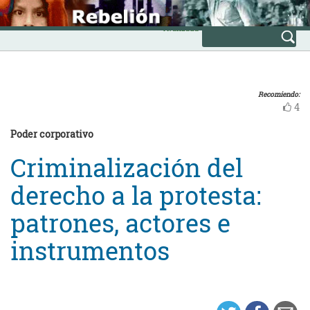
Skip
INICIO
to
Avanzada
content
Recomiendo:
4
Poder corporativo
Criminalización del
derecho a la protesta:
patrones, actores e
instrumentos