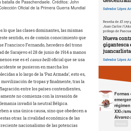
descentrami
la batalla de Passchendaele. Créditos: John
lección Oficial de la Primera Guerra Mundial
Salvador López Ar
Reseña de
El rey 
Juan Carlos I
(Akal
s lo que las clases dominantes, las mismas
prólogo de Pascua
Nueva contri
 este sentido, es de común conocimiento que
gigantesca 
que Francisco Fernando, heredero del trono
juancarlista
ad de Sarajevo el 28 de junio de 1914 a manos
 menos ese es el
casus belli
oficial que se usa
Salvador López Ar
 incidente se pusieron en marcha los
ecidas a lo largo de la ‘Paz Armada’, esto es,
a movilización de tropas y finalmente, tras la
nflagración entre los países contendientes,
Formas d
jicamente no comienza con la invasión de
emergen
lemania invadió la neutral Bélgica.
régimen 
eben a una única causa, sino que obedecen a
XXI</sma
Álvarez<
estas otras: la rivalidad económica de las
Descargar
l creciente nacionalismo de las potencias