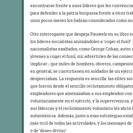
encontrarse frente a unos líderes que les convencía
para defender a la patria burguesa frente a otros t
unos pocos meses los habían considerados como su
Otro interrogante que despeja Pauwels en su libro es
los líderes socialistas animándoles a ‘coger el fusil
nacionalistas exaltados, como George Cohan, autor
jóvenes a coger el fusil, sin advertirles de las cons
implicar-, que miles de hombres, obreros, campesino
en general, se convirtiesen en soldados de un ejérc
despreciaban. La respuesta es sencilla: las elites s
que fueron desde el sencillo reclutamiento obligator
empleadores que amenazaban a sus empleados con pe
voluntariamente en el ejército, y la supervivencia
sus fábricas y el reclutamiento voluntario les abría
subsistencia. Además, junto a esas estrategias estab
más viril de todas las actividades, y los mensajes de
o de ‘deseo divino’.