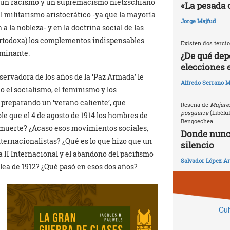
, un racismo y un supremacismo nietzschiano
«La pesada 
militarismo aristocrático -ya que la mayoría
Jorge Majfud
 a la nobleza- y en la doctrina social de las
y ortodoxa) los complementos indispensables
Existen dos tercio
ominante.
¿De qué dep
elecciones 
servadora de los años de la ‘Paz Armada’ le
Alfredo Serrano M
 el socialismo, el feminismo y los
 preparando un ‘verano caliente’, que
Reseña de
Mujeres
posguerra
(Libélu
le que el 4 de agosto de 1914 los hombres de
Bengoechea
a muerte? ¿Acaso esos movimientos sociales,
Donde nunca
nternacionalistas? ¿Qué es lo que hizo que un
silencio
a II Internacional y el abandono del pacifismo
Salvador López Ar
ea de 1912? ¿Qué pasó en esos dos años?
Cul