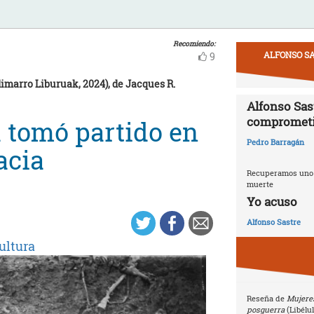
Recomiendo:
ALFONSO SA
9
imarro Liburuak, 2024), de Jacques R.
Alfonso Sast
compromet
 tomó partido en
Pedro Barragán
acia
Recuperamos uno d
muerte
Yo acuso
Alfonso Sastre
ultura
Reseña de
Mujeres
posguerra
(Libélu