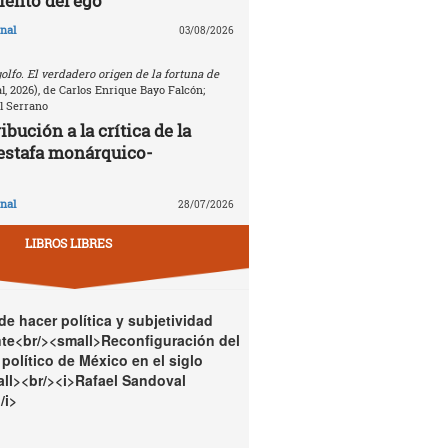
ento del ego
nal
03/08/2026
golfo. El verdadero origen de la fortuna de
, 2026), de Carlos Enrique Bayo Falcón;
l Serrano
bución a la crítica de la
estafa monárquico-
nal
28/07/2026
LIBROS LIBRES
e hacer política y subjetividad
te<br/><small>Reconfiguración del
político de México en el siglo
ll><br/><i>Rafael Sandoval
/i>