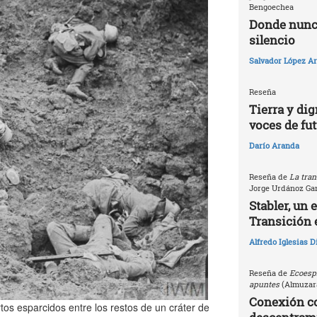
Bengoechea
Donde nunca
silencio
Salvador López Ar
Reseña
Tierra y dig
voces de fu
Darío Aranda
Reseña de
La tran
Jorge Urdánoz Ga
Stabler, un 
Transición 
Alfredo Iglesias 
Reseña de
Ecoespi
apuntes
(Almuzara
Conexión c
s esparcidos entre los restos de un cráter de