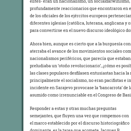
elites- eran un nacionalismo, un socialdarwinismo
profundamente reaccionarios que encontraron en el 
de los oficiales de los ejércitos europeos pertenecían
diferentes iglesias (católica, luterana, anglicana 
para convertirse en el nuevo discurso ideológico d
Ahora bien, aunque es cierto que a la burguesía con
aterraba el avance de los movimientos sociales como
nacionalismos periféricos, que parecía que estaban
preludiaba un ‘otoño revolucionario’, ¿cómo es posib
las clases populares desfilasen entusiastas hacia l
principalmente el socialismo, no eran pacifistas e i
incidente en Sarajevo provocase la ‘bancarrota’ de l
asumido como irrenunciable en el Congreso de Basil
Responder a estas y otras muchas preguntas
semejantes, que fluyen una vez que rompemos con
el marco establecido por el discurso historiográfico
dominante, es la tarea que acomete Jacques R.