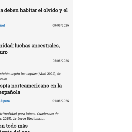
 deben habitar el olvido y el
nal
08/08/2026
nidad: luchas ancestrales,
turo
05/08/2026
sición según los espías
(Akal, 2024), de
nuza
espía norteamericano en la
española
Diéguez
04/08/2026
ritualidad para laicos. Cuadernos de
, 2025), de Jorge Riechmann
on todo más