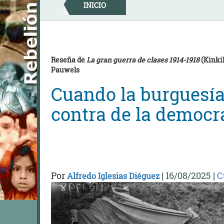
Skip
INICIO
to
content
Reseña de
La gran guerra de clases 1914-1918
(Kinkil
Pauwels
Cuando la burguesía
contra de la democr
Por
|
16/08/2025
|
C
Alfredo Iglesias Diéguez