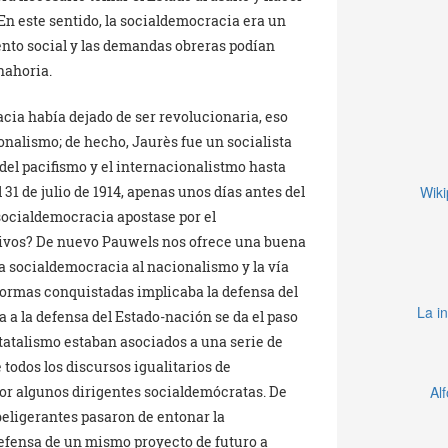
 En este sentido, la socialdemocracia era un
tento social y las demandas obreras podían
anahoria.
acia había dejado de ser revolucionaria, eso
onalismo; de hecho, Jaurès fue un socialista
del pacifismo y el internacionalistmo hasta
31 de julio de 1914, apenas unos días antes del
Wiki
 socialdemocracia apostase por el
ivos? De nuevo Pauwels nos ofrece una buena
 la socialdemocracia al nacionalismo y la vía
eformas conquistadas implicaba la defensa del
La in
a a la defensa del Estado-nación se da el paso
statalismo estaban asociados a una serie de
todos los discursos igualitarios de
por algunos dirigentes socialdemócratas. De
Al
beligerantes pasaron de entonar la
defensa de un mismo proyecto de futuro a