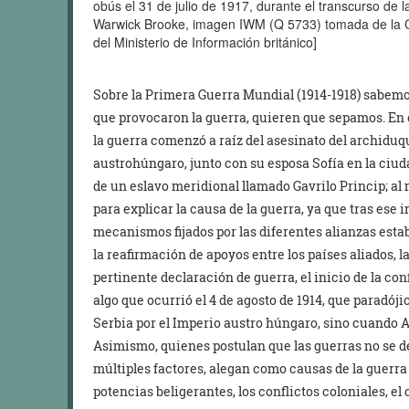
obús el 31 de julio de 1917, durante el transcurso de 
Warwick Brooke, imagen IWM (Q 5733) tomada de la Co
del Ministerio de Información británico]
Sobre la Primera Guerra Mundial (1914-1918) sabemo
que provocaron la guerra, quieren que sepamos. En
la guerra comenzó a raíz del asesinato del archidu
austrohúngaro, junto con su esposa Sofía en la ciud
de un eslavo meridional llamado Gavrilo Princip; al
para explicar la causa de la guerra, ya que tras ese
mecanismos fijados por las diferentes alianzas establ
la reafirmación de apoyos entre los países aliados, l
pertinente declaración de guerra, el inicio de la co
algo que ocurrió el 4 de agosto de 1914, que paradó
Serbia por el Imperio austro húngaro, sino cuando A
Asimismo, quienes postulan que las guerras no se d
múltiples factores, alegan como causas de la guerra 
potencias beligerantes, los conflictos coloniales, e