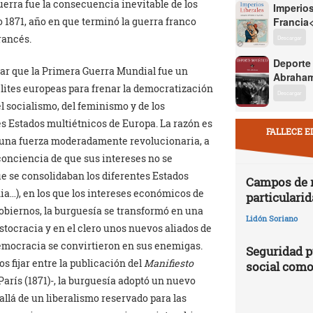
guerra fue la consecuencia inevitable de los
Imperios
 1871, año en que terminó la guerra franco
Francia
rancés.
Descargar
Deporte
car que la Primera Guerra Mundial fue un
Abraham
elites europeas para frenar la democratización
Descargar
 socialismo, del feminismo y de los
s Estados multiétnicos de Europa. La razón es
FALLECE E
 una fuerza moderadamente revolucionaria, a
onciencia de que sus intereses no se
e se consolidaban los diferentes Estados
Campos de r
a…), en los que los intereses económicos de
particularid
gobiernos, la burguesía se transformó en una
Lidón Soriano
stocracia y en el clero unos nuevos aliados de
democracia se convirtieron en sus enemigas.
Seguridad p
 fijar entre la publicación del
Manifiesto
social como
París (1871)-, la burguesía adoptó un nuevo
allá de un liberalismo reservado para las