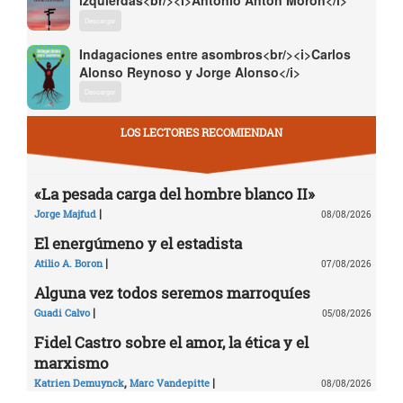
izquierdas<br/><i>Antonio Antón Morón</i>
Descargar
Indagaciones entre asombros<br/><i>Carlos
Alonso Reynoso y Jorge Alonso</i>
Descargar
LOS LECTORES RECOMIENDAN
«La pesada carga del hombre blanco II»
|
Jorge Majfud
08/08/2026
El energúmeno y el estadista
|
Atilio A. Boron
07/08/2026
Alguna vez todos seremos marroquíes
|
Guadi Calvo
05/08/2026
Fidel Castro sobre el amor, la ética y el
marxismo
,
|
Katrien Demuynck
Marc Vandepitte
08/08/2026