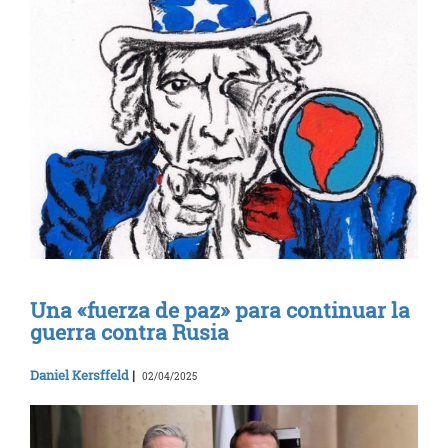
Una «fuerza de paz» para continuar la
guerra contra Rusia
Daniel Kersffeld
|
02/04/2025