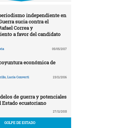
 periodismo independiente en
Guerra sucia contra el
Rafael Correa y
ento a favor del candidato
via
05/05/2017
 coyuntura económica de
illo
,
Lucía Converti
23/11/2016
delos de guerra y potenciales
 Estado ecuatoriano
27/11/2015
GOLPE DE ESTADO