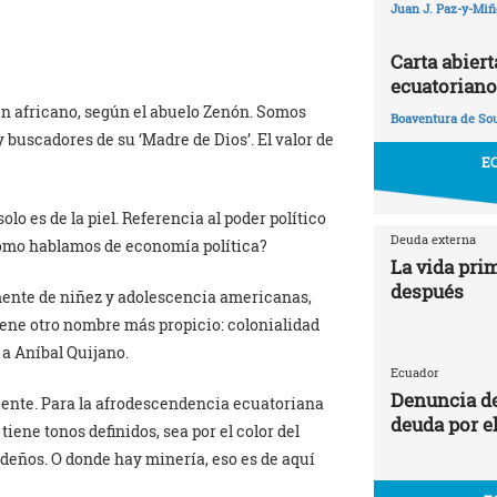
Juan J. Paz-y-Mi
Carta abier
ecuatoriano
en africano, según el abuelo Zenón. Somos
Boaventura de So
buscadores de su ‘Madre de Dios’. El valor de
E
lo es de la piel. Referencia al poder político
Deuda externa
¿cómo hablamos de economía política?
La vida prim
después
 mente de niñez y adolescencia americanas,
ene otro nombre más propicio: colonialidad
 a Aníbal Quijano.
Ecuador
Denuncia de
iente. Para la afrodescendencia ecuatoriana
deuda por e
tiene tonos definidos, sea por el color del
aldeños. O donde hay minería, eso es de aquí