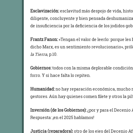
Esclavización:
esclavitud más despojo de vida, hist
diligente, concluyente y bien pensada deshumanizac
de insuficiencia por la deficiencia de los jodidos go
Frantz Fanon:
«Tengan el valor de leerlo: porque le
dicho Marx, es un sentimiento revolucionario», pró
la Tierra
, p.10.
Gobiernos:
todos con la misma deplorable condición p
forro. Y si hace falta lo repiten.
Humanidad:
no hay reparación económica, mucho m
gestores. Aún hay quienes comen filete y otros la pilt
Inversión (de los Gobiernos):
¿por y para el Decenio 
Respuesta: ¡en el 2025 hablamos!
Justicia (reparadora):
otro de los ejes del Decenio Af