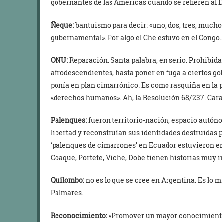
gobernantes de las Américas cuando se refieren al 
Ñeque:
bantuismo para decir: «uno, dos, tres, mucho
gubernamental». Por algo el Che estuvo en el Congo… 
ONU:
Reparación. Santa palabra, en serio. Prohibida
afrodescendientes, hasta poner en fuga a ciertos go
ponía en plan cimarrónico. Es como rasquiña en la 
«derechos humanos». Ah, la Resolución 68/237. Cara
Palenques:
fueron territorio-nación, espacio autóno
libertad y reconstruían sus identidades destruidas 
‘palenques de cimarrones’ en Ecuador estuvieron en
Coaque, Portete, Viche, Dobe tienen historias muy im
Quilombo:
no es lo que se cree en Argentina. Es lo 
Palmares.
Reconocimiento:
«Promover un mayor conocimiento y