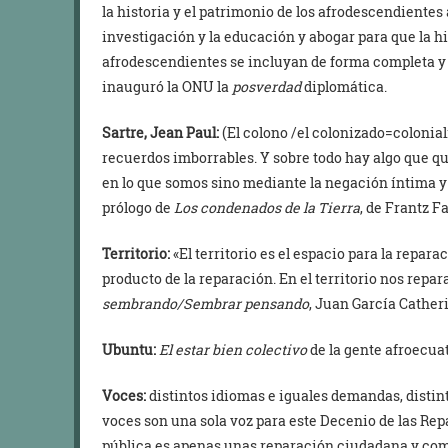
la historia y el patrimonio de los afrodescendientes 
investigación y la educación y abogar para que la hi
afrodescendientes se incluyan de forma completa y p
inauguró la ONU la
posverdad
diplomática.
Sartre, Jean Paul:
(El colono /el colonizado=colonial
recuerdos imborrables. Y sobre todo hay algo que q
en lo que somos sino mediante la negación íntima y 
prólogo de
Los condenados de la Tierra
, de Frantz F
Territorio:
«El territorio es el espacio para la repara
producto de la reparación. En el territorio nos re
sembrando/Sembrar pensando
, Juan García Catheri
Ubuntu:
El estar bien colectivo
de la gente afroecua
Voces:
distintos idiomas e iguales demandas, distint
voces son una sola voz para este Decenio de las Repa
pública es apenas unas reparación ciudadana y com