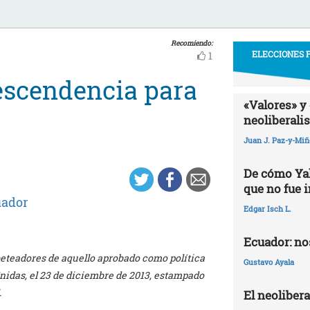
Recomiendo:
ELECCIONES P
1
escendencia para
«Valores» y 
neoliberali
Juan J. Paz-y-Mi
De cómo Yak
que no fue 
ador
Edgar Isch L.
Ecuador: nos
eteadores de aquello aprobado como política
Gustavo Ayala
nidas, el 23 de diciembre de 2013, estampado
.
El neoliber