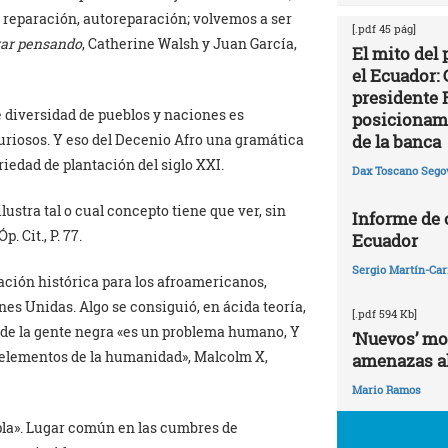
es reparación, autoreparación; volvemos a ser
[.pdf 45 pág]
ar pensando
, Catherine Walsh y Juan García,
El mito del
el Ecuador: 
presidente 
 diversidad de pueblos y naciones es
posicionami
de la banca
curiosos. Y eso del Decenio Afro una gramática
iedad de plantación del siglo XXI.
Dax Toscano Sego
ustra tal o cual concepto tiene que ver, sin
Informe de
. Cit., P. 77.
Ecuador
Sergio Martín-Carr
ración histórica para los afroamericanos,
es Unidas. Algo se consiguió, en ácida teoría,
[.pdf 594 Kb]
 de la gente negra «es un problema humano, Y
‘Nuevos’ mo
 elementos de la humanidad», Malcolm X,
amenazas al
Mario Ramos
pla». Lugar común en las cumbres de