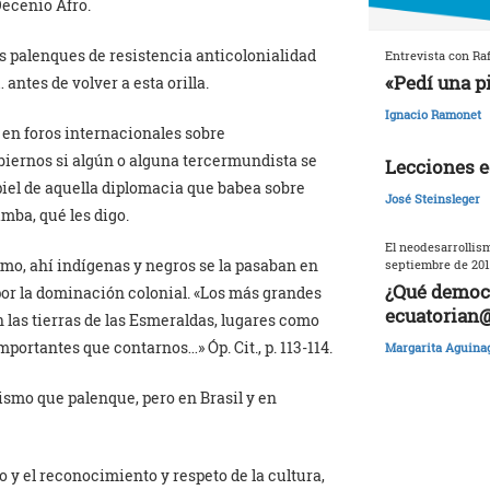
Decenio Afro.
s palenques de resistencia anticolonialidad
Entrevista con Raf
«Pedí una p
antes de volver a esta orilla.
Ignacio Ramonet
 en foros internacionales sobre
biernos si algún o alguna tercermundista se
Lecciones e
piel de aquella diplomacia que babea sobre
José Steinsleger
mba, qué les digo.
El neodesarrollism
mo, ahí indígenas y negros se la pasaban en
septiembre de 201
¿Qué democr
por la dominación colonial. «Los más grandes
ecuatorian
 las tierras de las Esmeraldas, lugares como
portantes que contarnos…» Óp. Cit., p. 113-114.
Margarita Aguina
mismo que palenque, pero en Brasil y en
 el reconocimiento y respeto de la cultura,