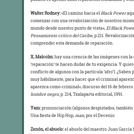
Walter Rodney:
«El camino hacia el
Black Power
aquí
comenzar con una revalorización de nosotros mismo
mundo desde nuestro punto de vista»,
El Black Power
Pensamiento crítico del Caribe
, p.211. Revalorizaci
comprender esta demanda de reparación.
X, Malcolm:
hay una ciencia de las imágenes con la
‘reparación’ te hacen dudar de tu exigencia. Y quiere
conflicto de algunos con la partícula ‘afro’). ¿Saben
muy hábilmente, para hacer que el criminal aparezc
aparezca como criminal», discurso del 16 de febrero
hombre negro
, p. 214, Txalaparta editorial, 1991.
Yam:
pronunciación (algunos despistados, también 
Una fiesta de Hip Hop,
man
, por el Decenio.
Zenón, el abuelo:
el abuelo del maestro Juan García 