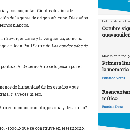
E
oria y cosmogonías. Cientos de años de
ión de la gente de origen africano. Diez años
Entrevista a activ
biernos blancos.
Octubre sigu
guayaquile
s hará avergonzarse y la vergüenza, como ha
logo de Jean Paul Sartre de
Los condenados de
Movimiento indíg
Primera líne
olítica. Al Decenio Afro se lo pasan por el
la memoria
Eduardo Varas
enos de humanidad de los estados y sus
Reencantami
rafa. Y a veces ni eso.
mítico
Esteban Daza
Afro en reconocimiento, justicia y desarrollo?
ro. «Todo lo que se construye en el territorio,