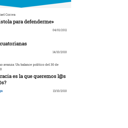
ael Correa
istola para defenderme»
04/01/2011
cuatorianas
14/10/2010
o avanza: Un balance político del 30 de
0
acia es la que queremos l@s
@s?
ga
13/10/2010