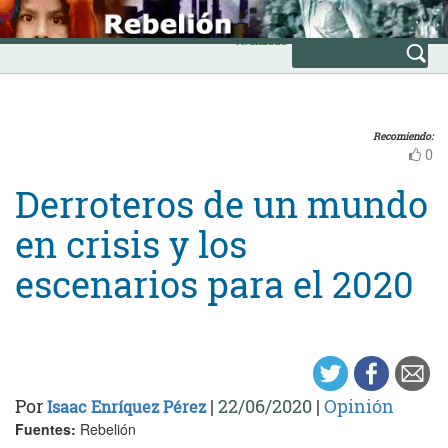
Skip
INICIO
to
Avanzada
content
Recomiendo:
0
Derroteros de un mundo
en crisis y los
escenarios para el 2020
Por
|
22/06/2020
|
Opinión
Isaac Enríquez Pérez
Fuentes:
Rebelión