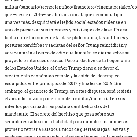
militar/bancario/tecnocientífico/financiero/cinematográfico/c
que –desde el 2016– se aferran a un ataque demencial que,
una vez más, desquiciará el tejido social estadounidense en
aras de preservar sus intereses y privilegios de clase. En esa
lucha entre facciones de la clase plutocrática, las actitudes y
posturas xenófobas y racistas del señor Trump reincidirán y
acrecentarán el cerco de odio que también se cierne sobre su
proyecto e intereses creados. Pese al declive de la hegemonía
de los Estados Unidos, el Señor Trump tiene a su favor el
crecimiento económico estable y la caída del desempleo,
esculpidos entre principios del 2017 y finales del 2019. Sin
embargo, el gran reto de Trump, en estas disputas, será resistir
el anzuelo lanzado por el complejo militar/industrial en sus
intentos por disuadir las posturas antibelicistas del
mandatario. El secreto del hechizo que posa sobre sus
seguidores radica en la habilidad para cumplir sus promesas:
prometió retirar a Estados Unidos de guerras largas, lesivas y
costosas para su economía y, al mismo tiempo, evita mostrarse