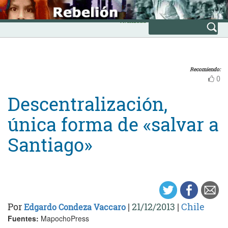
Skip
INICIO
to
Avanzada
content
Recomiendo:
0
Descentralización,
única forma de «salvar a
Santiago»
Por
|
21/12/2013
|
Chile
Edgardo Condeza Vaccaro
Fuentes:
MapochoPress