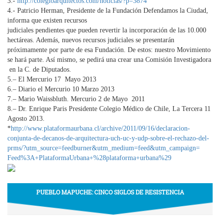
3.-
http://colegioarquitectos.com/
noticias/?p=3874
4.- Patricio Herman, Presidente de la Fundación Defendamos la Ciudad,
informa que existen recursos
judiciales pendientes que pueden revertir la incorporación de las 10.000
hectáreas. Además, nuevos recursos judiciales se presentarán
próximamente por parte de esa Fundación. De estos: nuestro Movimiento
se hará parte. Así mismo, se pedirá una crear una Comisión Investigadora
en la C. de Diputados.
5.– El Mercurio 17 Mayo 2013
6.– Diario el Mercurio 10 Marzo 2013
7.– Mario Waissbluth. Mercurio 2 de Mayo 2011
8.– Dr. Enrique Paris Presidente Colegio Médico de Chile, La Tercera 11
Agosto 2013.
*
http://www.plataformaurbana.
cl/archive/2011/09/16/
declaracion-
conjunta-de-
decanos-de-arquitectura-uch-
uc-y-udp-sobre-el-rechazo-del-
prms/?utm_source=feedburner&
utm_medium=feed&utm_campaign=
Feed%3A+PlataformaUrbana+%
28plataforma+urbana%29
PUEBLO MAPUCHE: CINCO SIGLOS DE RESISTENCIA