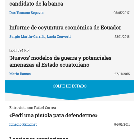
candidato de la banca
Dax Toscano Segovia
05/05/2017
Informe de coyuntura económica de Ecuador
Sergio Martín-Carrillo
,
Lucía Converti
23/11/2016
[.pdf 594 Kb]
‘Nuevos’ modelos de guerra y potenciales
amenazas al Estado ecuatoriano
Mario Ramos
27/11/2015
GOLPE DE ESTADO
Entrevista con Rafael Correa
«Pedí una pistola para defenderme»
Ignacio Ramonet
04/01/2011