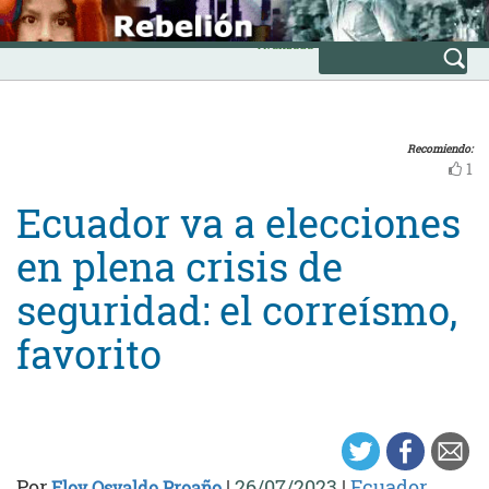
Skip
INICIO
to
Avanzada
content
Recomiendo:
1
Ecuador va a elecciones
en plena crisis de
seguridad: el correísmo,
favorito
Por
|
26/07/2023
|
Ecuador
Eloy Osvaldo Proaño