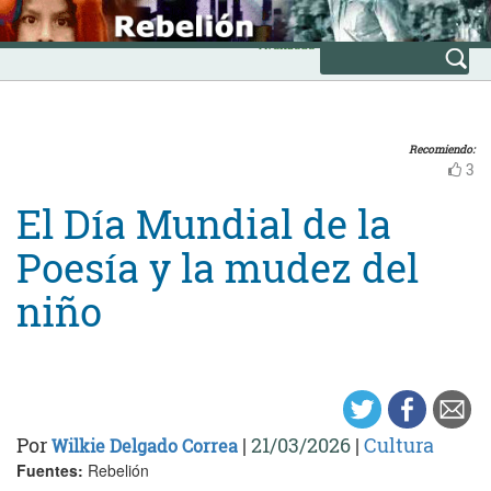
Skip
INICIO
to
Avanzada
content
Recomiendo:
3
El Día Mundial de la
Poesía y la mudez del
niño
Por
|
21/03/2026
|
Cultura
Wilkie Delgado Correa
Fuentes:
Rebelión