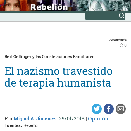
Skip
INICIO
to
Avanzada
content
Recomiendo:
0
Bert Gellinger y las Constelaciones Familiares
El nazismo travestido
de terapia humanista
Por
|
29/01/2018
|
Opinión
Miguel A. Jiménez
Fuentes:
Rebelión