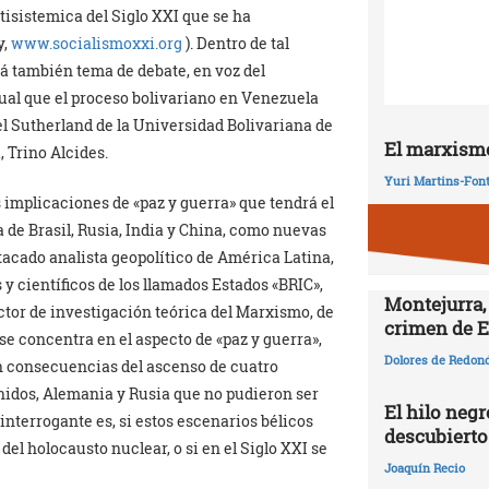
tisistemica del Siglo XXI que se ha
 y,
www.socialismoxxi.org
). Dentro de tal
rá también tema de debate, en voz del
gual que el proceso bolivariano en Venezuela
l Sutherland de la Universidad Bolivariana de
El marxismo
 Trino Alcides.
Yuri Martins-Fon
 implicaciones de «paz y guerra» que tendrá el
 de Brasil, Rusia, India y China, como nuevas
tacado analista geopolítico de América Latina,
y científicos de los llamados Estados «BRIC»,
Montejurra,
ctor de investigación teórica del Marxismo, de
crimen de E
se concentra en el aspecto de «paz y guerra»,
Dolores de Redon
n consecuencias del ascenso de cuatro
idos, Alemania y Rusia que no pudieron ser
El hilo negr
interrogante es, si estos escenarios bélicos
descubierto
el holocausto nuclear, o si en el Siglo XXI se
Joaquín Recio