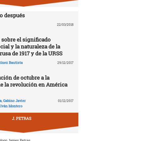
lo después
22/03/2018
 sobre el significado
cial y la naturaleza de la
rusa de 1917 y de la URSS
ínez Bautista
29/12/2017
ción de octubre a la
de la revolución en América
a
,
Gabino Javier
01/12/2017
,
Iván Montero
J. PETRAS
ólogo James Petras