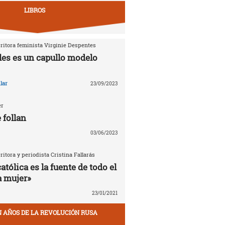
LIBROS
critora feminista Virginie Despentes
les es un capullo modelo
lar
23/09/2023
er
 follan
03/06/2023
critora y periodista Cristina Fallarás
católica es la fuente de todo el
a mujer»
23/01/2021
EN AÑOS DE LA REVOLUCIÓN RUSA