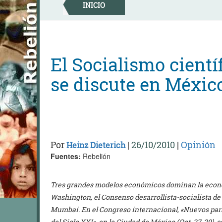
Skip
INICIO
to
content
El Socialismo científ
se discute en Méxic
Por
|
26/10/2010
|
Opinión
Heinz Dieterich
Fuentes:
Rebelión
Tres grandes modelos económicos dominan la econom
Washington, el Consenso desarrollista-socialista de 
Mumbai. En el Congreso internacional, «Nuevos par
del Siglo XXI», en la Ciudad de México (Oct.,27-29), 