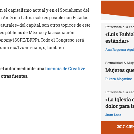
n el capitalismo actual y en el Socialismo del
en América Latina solo es posible con Estados
naturales» del capital, son otros tópicos de este
Entrevista a la es
es públicas de México y la asociación
«Luis Rubia
Economy
(SSPE/BRPP). Todo el Congreso será
estándar»
xoc.uam.mx/tvuam-uam, o, también
Ana Requena Agui
Sexualidad & Muj
 del autor mediante una
licencia de Creative
Mujeres que
 otras fuentes.
Pikara Magazine
Entrevista a la es
«La Iglesia 
dolor para l
Juan Losa
2017, CI