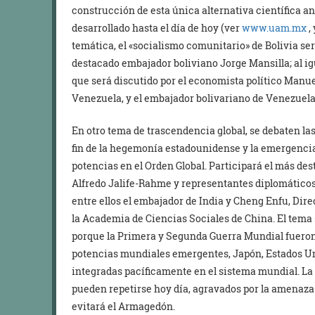
construcción de esta única alternativa científica an
desarrollado hasta el día de hoy (ver
www.uam.mx
,
temática, el «socialismo comunitario» de Bolivia se
destacado embajador boliviano Jorge Mansilla; al i
que será discutido por el economista político Manue
Venezuela, y el embajador bolivariano de Venezuela,
En otro tema de trascendencia global, se debaten las
fin de la hegemonía estadounidense y la emergencia
potencias en el Orden Global. Participará el más des
Alfredo Jalife-Rahme y representantes diplomáticos 
entre ellos el embajador de India y Cheng Enfu, Dire
la Academia de Ciencias Sociales de China. El tema 
porque la Primera y Segunda Guerra Mundial fuero
potencias mundiales emergentes, Japón, Estados Un
integradas pacíficamente en el sistema mundial. La 
pueden repetirse hoy día, agravados por la amenaza d
evitará el Armagedón.