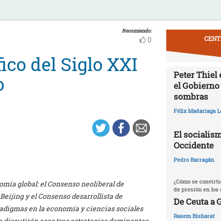
Recomiendo:
CENT
0
ico del Siglo XXI
Peter Thiel
o
el Gobierno
sombras
Félix Madariaga L
El socialism
Occidente
Pedro Barragán
¿Cómo se convirti
ía global: el Consenso neoliberal de
de presión en los 
Beijing y el Consenso desarrollista de
De Ceuta a 
adigmas en la economía y ciencias sociales
Rasem Bisharat
se discutirán esas tres estrategias dominantes,