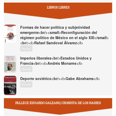
LIBROS LIBRES
Formas de hacer política y subjetividad
emergente<br/><small>Reconfiguración del
régimen político de México en el siglo XXI</small>
<br/><i>Rafael Sandoval Álvarez</i>
Descargar
Imperios liberales<br/>Estados Unidos y
Francia<br/><i>Andrés Monares</i>
Descargar
Deporte soviético<br/><i>Gabe Abrahams</i>
Descargar
FALLECE EDUARDO GALEANO, CRONISTA DE LOS NADIES