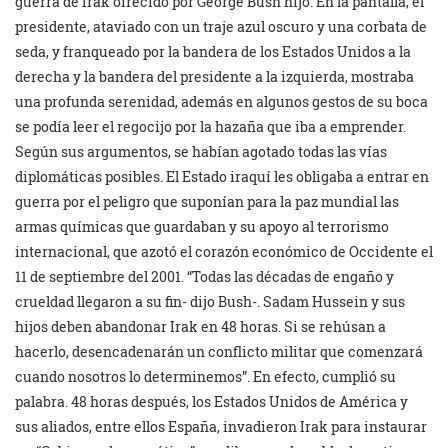
guerra de Irak ofrecido por George Bush hijo. En la pantalla, el
presidente, ataviado con un traje azul oscuro y una corbata de
seda, y franqueado por la bandera de los Estados Unidos a la
derecha y la bandera del presidente a la izquierda, mostraba
una profunda serenidad, además en algunos gestos de su boca
se podía leer el regocijo por la hazaña que iba a emprender.
Según sus argumentos, se habían agotado todas las vías
diplomáticas posibles. El Estado iraquí les obligaba a entrar en
guerra por el peligro que suponían para la paz mundial las
armas químicas que guardaban y su apoyo al terrorismo
internacional, que azotó el corazón económico de Occidente el
11 de septiembre del 2001. “Todas las décadas de engaño y
crueldad llegaron a su fin- dijo Bush-. Sadam Hussein y sus
hijos deben abandonar Irak en 48 horas. Si se rehúsan a
hacerlo, desencadenarán un conflicto militar que comenzará
cuando nosotros lo determinemos”. En efecto, cumplió su
palabra. 48 horas después, los Estados Unidos de América y
sus aliados, entre ellos España, invadieron Irak para instaurar