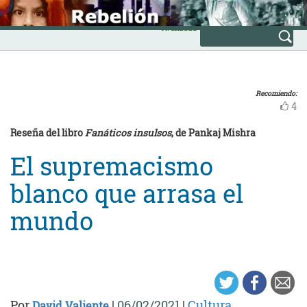
Skip
INICIO
to
Avanzada
content
Recomiendo:
4
Reseña del libro
Fanáticos insulsos
, de Pankaj Mishra
El supremacismo
blanco que arrasa el
mundo
Por
|
06/02/2021
|
Cultura
David Valiente