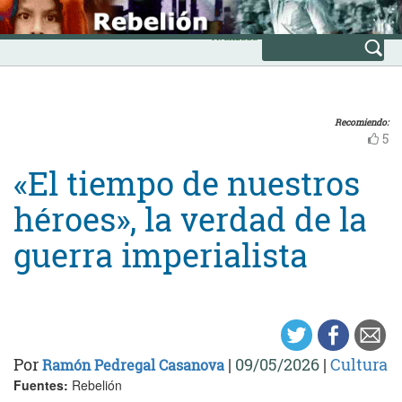
Skip
INICIO
to
Avanzada
content
Recomiendo:
5
«El tiempo de nuestros
héroes», la verdad de la
guerra imperialista
Por
|
09/05/2026
|
Cultura
Ramón Pedregal Casanova
Fuentes:
Rebelión