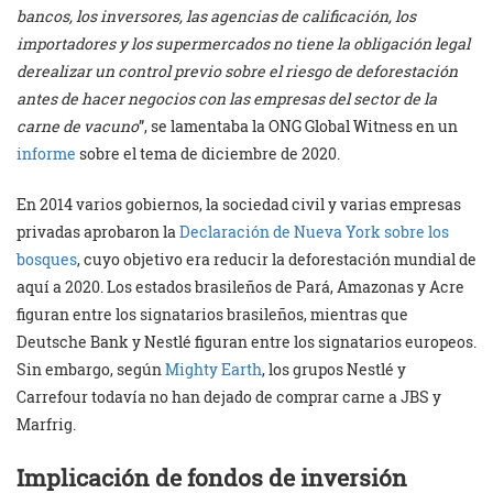
bancos, los inversores, las agencias de calificación, los
importadores y los supermercados no
tiene la obliga
c
ión
legal
de
realizar un control previo
sobre el riesgo de deforestación
antes de hacer negocios con las empresas de
l sector de la
carne de vacuno
”, se lamentaba la ONG Global Witness en un
informe
sobre el tema de diciembre de 2020.
En 2014 varios gobiernos, la sociedad civil y varias empresas
privadas aprobaron la
D
e
clara
ció
n de N
ueva
York s
ob
r
e
l
o
s
bosques
, cuyo objetivo era reducir la deforestación mundial de
aquí a 2020. Los estados brasileños de Pará, Amazonas y Acre
figuran entre los signatarios brasileños, mientras que
Deutsche Bank y Nestlé figuran entre los signatarios europeos.
Sin embargo, según
Mighty Earth
, los grupos Nestlé y
Carrefour todavía no han dejado de comprar carne a JBS y
Marfrig.
Implicación de fondos de inversión