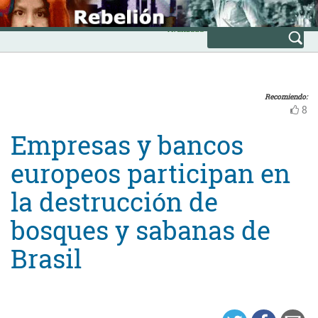
Skip
INICIO
to
Avanzada
content
Recomiendo:
8
Empresas y bancos
europeos participan en
la destrucción de
bosques y sabanas de
Brasil