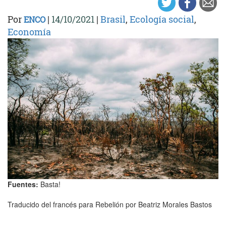
Por
|
14/10/2021
|
Brasil
,
Ecología social
,
ENCO
Economía
Fuentes:
Basta!
Traducido del francés para Rebelión por Beatriz Morales Bastos