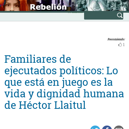
Skip
INICIO
to
Avanzada
content
Recomiendo:
1
Familiares de
ejecutados políticos: Lo
que está en juego es la
vida y dignidad humana
de Héctor Llaitul