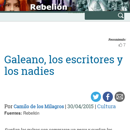
Skip
INICIO
to
Avanzada
content
Recomiendo:
7
Galeano, los escritores y
los nadies
Por
|
30/04/2015
|
Cultura
Camilo de los Milagros
Fuentes:
Rebelión
Sueñan las pulgas con comprarse un perro y sueñan los