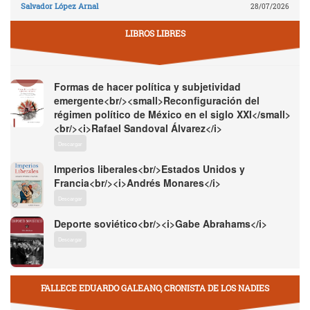
Salvador López Arnal
28/07/2026
LIBROS LIBRES
Formas de hacer política y subjetividad
emergente<br/><small>Reconfiguración del
régimen político de México en el siglo XXI</small>
<br/><i>Rafael Sandoval Álvarez</i>
Descargar
Imperios liberales<br/>Estados Unidos y
Francia<br/><i>Andrés Monares</i>
Descargar
Deporte soviético<br/><i>Gabe Abrahams</i>
Descargar
FALLECE EDUARDO GALEANO, CRONISTA DE LOS NADIES