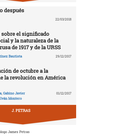
lo después
22/03/2018
 sobre el significado
cial y la naturaleza de la
rusa de 1917 y de la URSS
ínez Bautista
29/12/2017
ción de octubre a la
de la revolución en América
a
,
Gabino Javier
01/12/2017
,
Iván Montero
J. PETRAS
ólogo James Petras