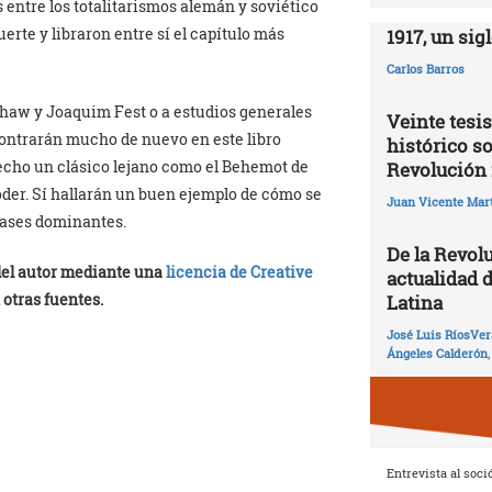
entre los totalitarismos alemán y soviético
rte y libraron entre sí el capítulo más
1917, un sig
Carlos Barros
shaw y Joaquim Fest o a estudios generales
Veinte tesis
ontrarán mucho de nuevo en este libro
histórico so
echo un clásico lejano como el Behemot de
Revolución 
der. Sí hallarán un buen ejemplo de cómo se
Juan Vicente Mart
clases dominantes.
De la Revolu
 del autor mediante una
licencia de Creative
actualidad 
 otras fuentes.
Latina
José Luis RíosVer
Ángeles Calderón
Entrevista al soci