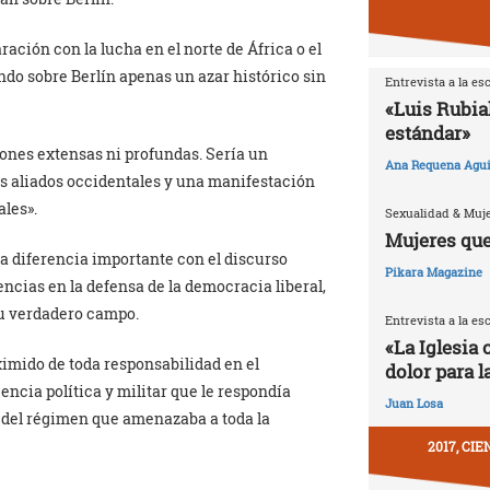
ción con la lucha en el norte de África o el
do sobre Berlín apenas un azar histórico sin
Entrevista a la es
«Luis Rubia
estándar»
ones extensas ni profundas. Sería un
Ana Requena Agui
os aliados occidentales y una manifestación
ales».
Sexualidad & Muj
Mujeres que
a diferencia importante con el discurso
Pikara Magazine
encias en la defensa de la democracia liberal,
 su verdadero campo.
Entrevista a la es
«La Iglesia 
ximido de toda responsabilidad en el
dolor para l
encia política y militar que le respondía
Juan Losa
n del régimen que amenazaba a toda la
2017, CI