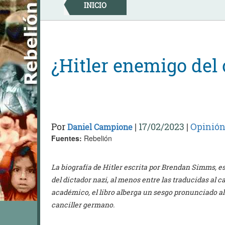
Skip
INICIO
to
content
¿Hitler enemigo del
Por
|
17/02/2023
|
Opinió
Daniel Campione
Fuentes:
Rebelión
La biografía de Hitler escrita por Brendan Simms, es
del dictador nazi, al menos entre las traducidas al ca
académico, el libro alberga un sesgo pronunciado al e
canciller germano.