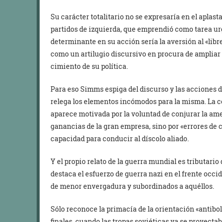
Su carácter totalitario no se expresaría en el aplas
partidos de izquierda, que emprendió como tarea urg
determinante en su acción sería la aversión al «libr
como un artilugio discursivo en procura de ampliar 
cimiento de su política.
Para eso Simms espiga del discurso y las acciones de
relega los elementos incómodos para la misma. La c
aparece motivada por la voluntad de conjurar la am
ganancias de la gran empresa, sino por «errores de 
capacidad para conducir al díscolo aliado.
Y el propio relato de la guerra mundial es tributari
destaca el esfuerzo de guerra nazi en el frente occid
de menor envergadura y subordinados a aquéllos.
Sólo reconoce la primacía de la orientación «anti
finales, cuando las tropas soviéticas ya se proyectab