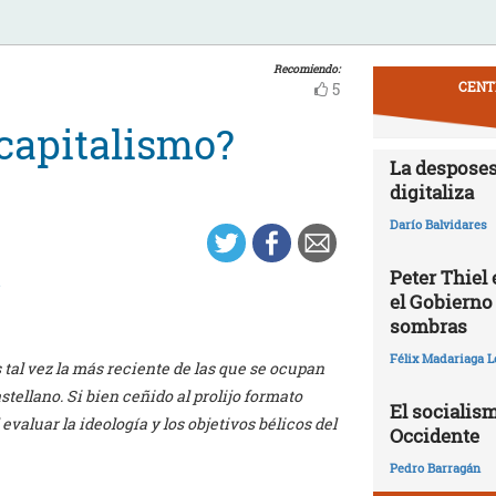
Recomiendo:
CENT
5
 capitalismo?
La desposes
digitaliza
Darío Balvidares
Peter Thiel
n
el Gobierno
sombras
Félix Madariaga L
 tal vez la más reciente de las que se ocupan
stellano. Si bien ceñido al prolijo formato
El socialism
valuar la ideología y los objetivos bélicos del
Occidente
Pedro Barragán