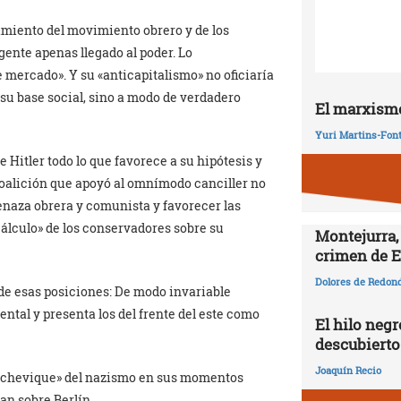
tamiento del movimiento obrero y de los
ente apenas llegado al poder. Lo
e mercado». Y su «anticapitalismo» no oficiaría
su base social, sino a modo de verdadero
El marxismo
Yuri Martins-Fon
 Hitler todo lo que favorece a su hipótesis y
oalición que apoyó al omnímodo canciller no
enaza obrera y comunista y favorecer las
cálculo» de los conservadores sobre su
Montejurra,
crimen de E
Dolores de Redon
o de esas posiciones: De modo invariable
ental y presenta los del frente del este como
El hilo negr
descubierto
Joaquín Recio
bolchevique» del nazismo en sus momentos
an sobre Berlín.