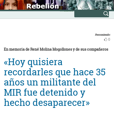
Skip
INICIO
to
Avanzada
content
Recomiendo:
0
En memoria de René Molina Mogollones y de sus compañeros
«Hoy quisiera
recordarles que hace 35
años un militante del
MIR fue detenido y
hecho desaparecer»