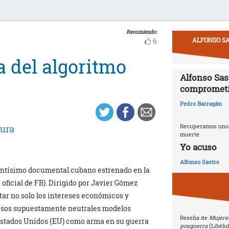
Recomiendo:
ALFONSO SA
6
a del algoritmo
Alfonso Sast
compromet
Pedro Barragán
Recuperamos uno d
tura
muerte
Yo acuso
Alfonso Sastre
esantísimo documental cubano estrenado en la
a oficial de FB). Dirigido por Javier Gómez
ar no solo los intereses económicos y
, esos supuestamente neutrales modelos
Reseña de
Mujeres
 Estados Unidos (EU) como arma en su guerra
posguerra
(Libélu