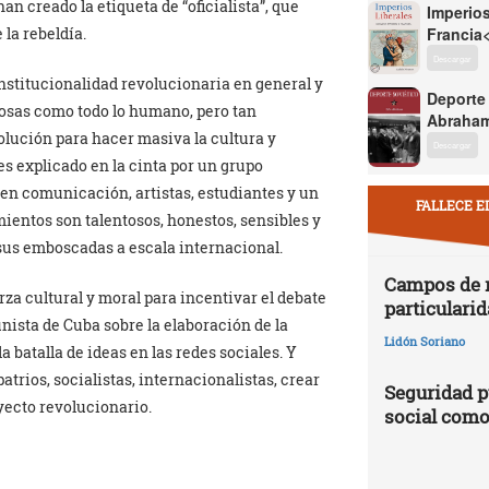
 creado la etiqueta de “oficialista”, que
Imperios
la rebeldía.
Francia
Descargar
nstitucionalidad revolucionaria en general y
Deporte
tuosas como todo lo humano, pero tan
Abraham
olución para hacer masiva la cultura y
Descargar
es explicado en la cinta por un grupo
en comunicación, artistas, estudiantes y un
FALLECE E
mientos son talentosos, honestos, sensibles y
 sus emboscadas a escala internacional.
Campos de r
erza cultural y moral para incentivar el debate
particularid
ista de Cuba sobre la elaboración de la
Lidón Soriano
a batalla de ideas en las redes sociales. Y
trios, socialistas, internacionalistas, crear
Seguridad p
oyecto revolucionario.
social como