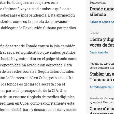
a. En toda guerra el objetivo es la
Bengoechea
Donde nunca
de régimen”, vaya usted a saber a qué costo
silencio
 soberanía e independencia. Esta afirmación
dentes como es la derrota de la invasión
Salvador López Ar
e doblegar a la Revolución Cubana por medios
Reseña
Tierra y dig
voces de fu
a de terror de Estado contra la isla, también
 fracasos, es significativo que ambos partidos
Darío Aranda
h hasta hoy, coincidan en el golpe blando como
Reseña de
La tran
rcepción de una revolución derrotada. Para
Jorge Urdánoz Ga
de las redes sociales. Según datos oficiales,
Stabler, un 
tar la “democracia” en Cuba, pero esta cifra
Transición 
e los fondos es declarada secreta con el
Alfredo Iglesias 
mar parte del presupuesto de la CIA. Una
to de un enorme tinglado de medios digitales
Reseña de
Ecoespi
apuntes
(Almuzara
e régimen en Cuba, como explícitamente está
Conexión c
tento más bárbaro y descarado de dar visos de