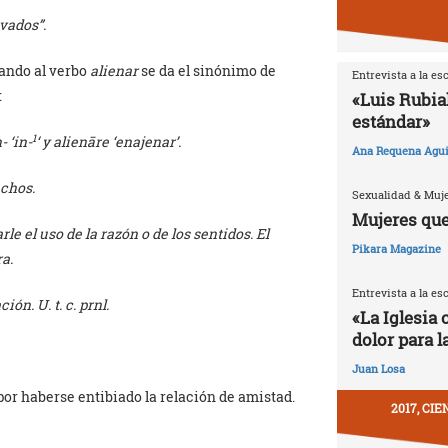
vados”.
uando al verbo
alienar
se da el sinónimo de
Entrevista a la es
:
«Luis Rubia
estándar»
1
n-
‘in-
‘ y
alienāre
‘enajenar’.
Ana Requena Agui
echos.
Sexualidad & Muj
Mujeres que
rle el uso de la razón o de los sentidos. El
Pikara Magazine
ra.
Entrevista a la es
ón. U. t. c. prnl.
«La Iglesia 
dolor para l
Juan Losa
, por haberse entibiado la relación de amistad.
2017, CI