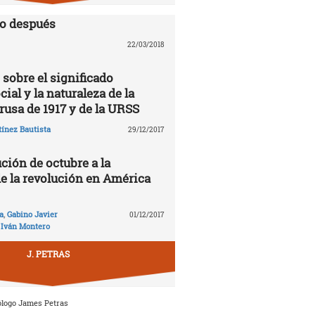
lo después
22/03/2018
 sobre el significado
cial y la naturaleza de la
rusa de 1917 y de la URSS
ínez Bautista
29/12/2017
ción de octubre a la
de la revolución en América
a
,
Gabino Javier
01/12/2017
,
Iván Montero
J. PETRAS
ólogo James Petras