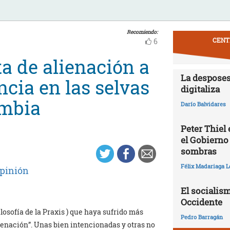
Recomiendo:
CENT
6
a de alienación a
La desposes
ncia en las selvas
digitaliza
ombia
Darío Balvidares
Peter Thiel
el Gobierno
sombras
Félix Madariaga L
pinión
El socialism
Occidente
osofía de la Praxis ) que haya sufrido más
Pedro Barragán
ienación”. Unas bien intencionadas y otras no