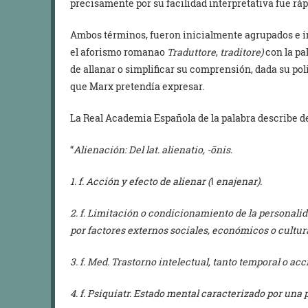
precisamente por su facilidad interpretativa fue r
Ambos términos, fueron inicialmente agrupados e i
el aforismo romanao
Traduttore
,
traditore)
con la pa
de allanar o simplificar su comprensión, dada su po
que Marx pretendía expresar.
La Real Academia Española de la palabra describe d
“
Alienación: Del lat.
alienatio, -ōnis.
1. f. Acción y efecto de alienar (‖ enajenar).
2. f. Limitación o condicionamiento de la personalid
por factores externos sociales, económicos o cultur
3. f. Med. Trastorno intelectual, tanto temporal o a
4. f. Psiquiatr. Estado mental caracterizado por una 