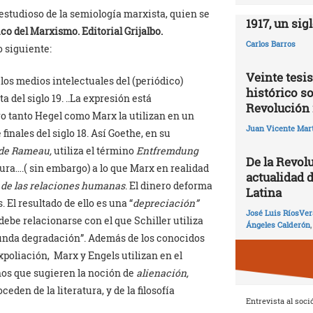
studioso de la semiología marxista, quien se
1917, un sig
co del Marxismo. Editorial Grijalbo.
Carlos Barros
lo siguiente:
Veinte tesis
 los medios intelectuales del (periódico)
histórico so
 del siglo 19. ..La expresión está
Revolución 
ro tanto Hegel como Marx la utilizan en un
Juan Vicente Mart
finales del siglo 18. Así Goethe, en su
de Rameau,
utiliza el término
Entfremdung
De la Revolu
ura….( sin embargo) a lo que Marx en realidad
actualidad 
n de las relaciones humanas
. El dinero deforma
Latina
 El resultado de ello es una “
depreciación”
José Luis RíosVer
debe relacionarse con el que Schiller utiliza
Ángeles Calderón
ofunda degradación”. Además de los conocidos
xpoliación, Marx y Engels utilizan en el
nos que sugieren la noción de
alienación,
eden de la literatura, y de la filosofía
Entrevista al soci