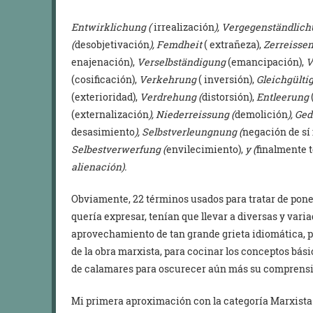
Entwirklichung (
irrealización
), Vergegenständlich
(
desobjetivación
), Femdheit
( extrañeza),
Zerreisse
enajenación),
Verselbständigung
(emancipación),
V
(cosificación),
Verkehrung
( inversión),
Gleichgülti
(exterioridad),
Verdrehung (
distorsión),
Entleerung
(externalización
), Niederreissung (
demolición
), Ge
desasimiento
), Selbstverleungnung (
negación de s
Selbestverwerfung (
envilecimiento),
y (
finalmente 
alienación).
Obviamente, 22 términos usados para tratar de pone
quería expresar, tenían que llevar a diversas y varia
aprovechamiento de tan grande grieta idiomática, p
de la obra marxista, para cocinar los conceptos bás
de calamares para oscurecer aún más su comprensió
Mi primera aproximación con la categoría Marxista