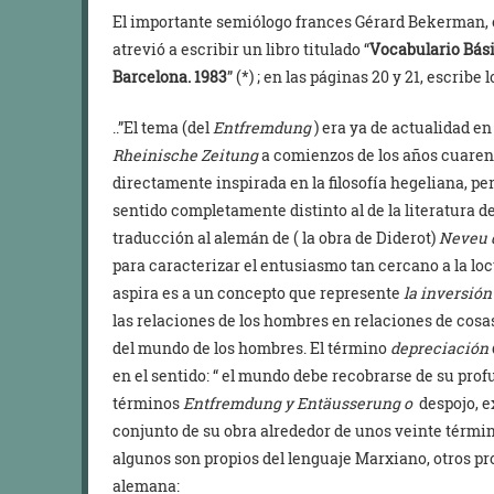
El importante semiólogo frances Gérard Bekerman, e
atrevió a escribir un libro titulado “
Vocabulario Bási
Barcelona. 1983
” (*) ; en las páginas 20 y 21, escribe 
..”El tema (del
Entfremdung
) era ya de actualidad en
Rheinische Zeitung
a comienzos de los años cuarenta
directamente inspirada en la filosofía hegeliana, pe
sentido completamente distinto al de la literatura de 
traducción al alemán de ( la obra de Diderot)
Neveu 
para caracterizar el entusiasmo tan cercano a la loc
aspira es a un concepto que represente
la inversió
las relaciones de los hombres en relaciones de cosas.
del mundo de los hombres. El término
depreciación
en el sentido: “ el mundo debe recobrarse de su pr
términos
Entfremdung y Entäusserung o
despojo, e
conjunto de su obra alrededor de unos veinte térmi
algunos son propios del lenguaje Marxiano, otros proc
alemana: