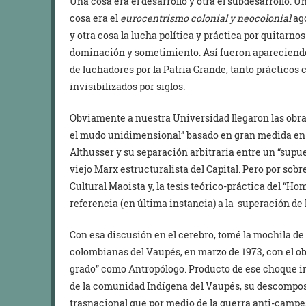
Una cosa era el desarrollo y otra el subdesarrollo. Un
cosa era el
eurocentrismo colonial y neocolonial
ago
y otra cosa la lucha política y práctica por quitarn
dominación y sometimiento. Así fueron apareciendo
de luchadores por la Patria Grande, tanto prácticos
invisibilizados por siglos.
Obviamente a nuestra Universidad llegaron las obr
el mudo unidimensional” basado en gran medida en 
Althusser y su separación arbitraria entre un “supu
viejo Marx estructuralista del Capital. Pero por sobr
Cultural Maoista y, la tesis teórico-práctica del “H
referencia (en última instancia) a la superación de 
Con esa discusión en el cerebro, tomé la mochila de 
colombianas del Vaupés, en marzo de 1973, con el obje
grado” como Antropólogo. Producto de ese choque int
de la comunidad Indígena del Vaupés, su descomposi
trasnacional que por medio de la guerra anti-campe