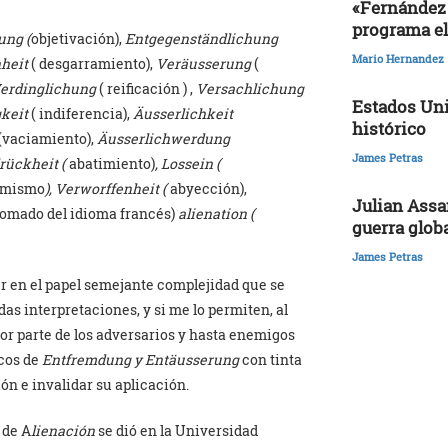
«Fernández 
programa el
ung (
objetivación),
Entgegenständlichung
Mario Hernandez
nheit
( desgarramiento),
Veräusserung
(
erdinglichung
( reificación ) ,
Versachlichung
Estados Uni
gkeit
( indiferencia),
Äusserlichkeit
histórico
(vaciamiento),
Äusserlichwerdung
James Petras
drückheit (
abatimiento)
, Lossein (
í mismo
), Verworffenheit (
abyección),
Julian Assa
tomado del idioma francés)
alienation (
guerra glob
James Petras
r en el papel semejante complejidad que se
das interpretaciones, y si me lo permiten, al
or parte de los adversarios y hasta enemigos
icos de
Entfremdung y Entäusserung
con tinta
n e invalidar su aplicación.
 de A
lienación
se dió en la Universidad