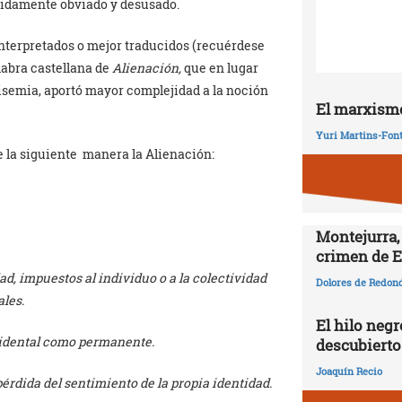
ápidamente obviado y desusado.
nterpretados o mejor traducidos (recuérdese
labra castellana de
Alienación,
que en lugar
lisemia, aportó mayor complejidad a la noción
El marxismo
Yuri Martins-Fon
e la siguiente manera la Alienación:
Montejurra,
crimen de E
ad, impuestos al individuo o a la colectividad
Dolores de Redon
ales.
El hilo negr
ccidental como permanente.
descubierto
Joaquín Recio
pérdida del sentimiento de la propia identidad.