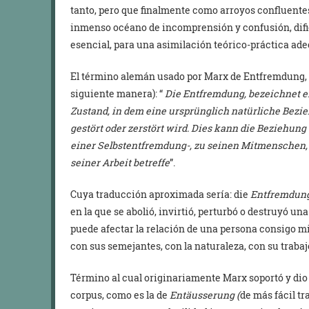
tanto, pero que finalmente como arroyos confluente
inmenso océano de incomprensión y confusión, difi
esencial, para una asimilación teórico-práctica ade
El término alemán usado por Marx de Entfremdung, q
siguiente manera): “
Die Entfremdung, bezeichnet ei
Zustand, in dem eine ursprünglich natürliche Bez
gestört oder zerstört wird. Dies kann die Beziehun
einer Selbstentfremdung-, zu seinen Mitmenschen, 
seiner Arbeit betreffe
”.
Cuya traducción aproximada sería: die
Entfremdun
en la que se abolió, invirtió, perturbó o destruyó u
puede afectar la relación de una persona consigo m
con sus semejantes, con la naturaleza, con su trabajo
Término al cual originariamente Marx soportó y dio 
corpus, como es la de
Entäusserung (
de más fácil t