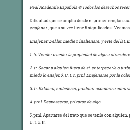
Real Academia Española © Todos los derechos reser
Dificultad que se amplía desde el primer renglón, c
enajenar ,
que a su vez tiene 5 significados : Veamos
Enajenar: Del lat. mediev.
inalienare,
y este del lat.
i
1. tr. Vender o ceder la propiedad de algo u otros der
2. tr. Sacar a alguien fuera de sí, entorpecerle o turba
miedo lo enajenó. U. t. c. prnl. Enajenarse por la cóle
3. tr. Extasiar, embelesar, producir asombro o admiraci
4. prnl. Desposeerse, privarse de algo.
5. prnl. Apartarse del trato que se tenía con alguien
U. t. c. tr.