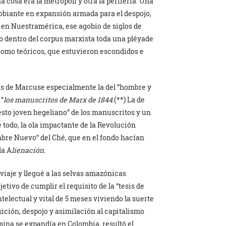
a cosa era la metrópoli y otra la periferia. Una
biante en expansión armada para el despojo,
os en Nuestramérica, ese agobio de siglos de
 dentro del corpus marxista toda una pléyade
 como teóricos, que estuvieron escondidos e
as de Marcuse especialmente la del “hombre y
“
los manuscritos de Marx de 1844
.(**) La de
esto joven hegeliano” de los manuscritos y un
e todo, la ola impactante de la Revolución
ombre Nuevo“ del Ché, que en el fondo hacían
la A
lienación.
viaje y llegué a las selvas amazónicas
tivo de cumplir el requisito de la “tesis de
electual y vital de 5 meses viviendo la suerte
ción, despojo y asimilación al capitalismo
sina se expandía en Colombia, resultó el