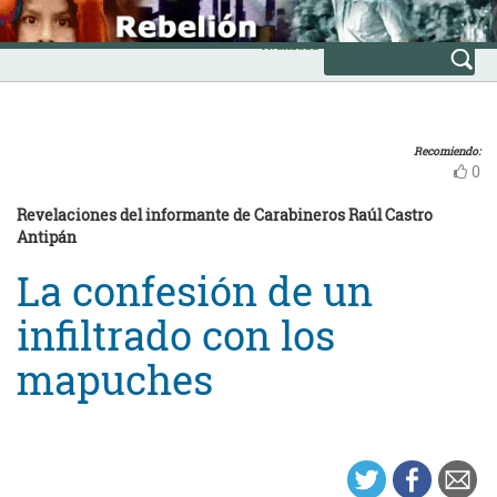
Skip
INICIO
to
Avanzada
content
Recomiendo:
0
Revelaciones del informante de Carabineros Raúl Castro
Antipán
La confesión de un
infiltrado con los
mapuches