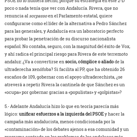
PSOE no lo hubiera hecho, porque su estrategia en este 2-D
poco o nada tenía que ver con Andalucía. Rivera, que no
renuncia al
sorpasso
en el Parlamento estatal, quiere
configurarse como el líder de la alternativa a Pedro Sánchez
para las generales, y Andalucía era un laboratorio perfecto
para probar la penetración de su discurso nacionalista
español. No contaba, seguro, con la magnitud del éxito de Vox,
y ahí radica el principal riesgo para Rivera de este terremoto
andaluz: ¿Va a convertirse en
socio, cómplice o aliado
de la
ultraderecha xenófoba? Si facilita al PP, que ha obtenido 26
escaños de 109, gobernar con el apoyo ultraderechista, ¿se
atreverá a repetir Rivera la cantinela de que Sánchez es un
«ocupa» por gobernar gracias a «populistas» y «golpistas»?
5.- Adelante Andalucía hizo lo que en teoría parecía más
lógico:
unificar esfuerzos a la izquierda del PSOE
y hacer la
campaña más andalucista, menos condicionada por la
«contaminación» de los debates ajenos a esa comunidad y un
programa centrado en los problemas de los andaluces más