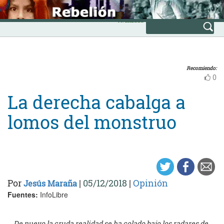
Skip
INICIO
to
Avanzada
content
Recomiendo:
0
La derecha cabalga a
lomos del monstruo
Por
|
05/12/2018
|
Opinión
Jesús Maraña
Fuentes:
InfoLibre
De nuevo la cruda realidad se ha colado bajo los radares de