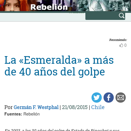
Skip
INICIO
to
Avanzada
content
Recomiendo:
0
La «Esmeralda» a más
de 40 años del golpe
Por
|
21/08/2015
|
Chile
Germán F. Westphal
Fuentes:
Rebelión
En 2003, a los 30 años del golpe de Estado de Pinochet y sus