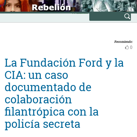
Skip
INICIO
to
Avanzada
content
Recomiendo:
0
La Fundación Ford y la
CIA: un caso
documentado de
colaboración
filantrópica con la
policía secreta