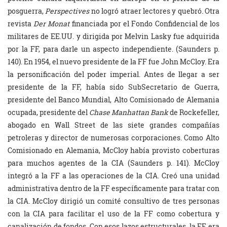
posguerra,
Perspectives
no logró atraer lectores y quebró. Otra
revista
Der Monat
financiada por el Fondo Confidencial de los
militares de EE.UU. y dirigida por Melvin Lasky fue adquirida
por la FF, para darle un aspecto independiente. (Saunders p.
140). En 1954, el nuevo presidente de la FF fue John McCloy. Era
la personificación del poder imperial. Antes de llegar a ser
presidente de la FF, había sido SubSecretario de Guerra,
presidente del Banco Mundial, Alto Comisionado de Alemania
ocupada, presidente del
Chase Manhattan Bank
de Rockefeller,
abogado en Wall Street de las siete grandes compañías
petroleras y director de numerosas corporaciones. Como Alto
Comisionado en Alemania, McCloy había provisto coberturas
para muchos agentes de la CIA (Saunders p. 141). McCloy
integró a la FF a las operaciones de la CIA. Creó una unidad
administrativa dentro de la FF específicamente para tratar con
la CIA. McCloy dirigió un comité consultivo de tres personas
con la CIA para facilitar el uso de la FF como cobertura y
canalización de fondos. Con esos lazos estructurales, la FF era