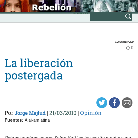
Skip
INICIO
to
Avanzada
content
Recomiendo:
0
La liberación
postergada
Por
|
21/03/2010
|
Opinión
Jorge Majfud
Fuentes:
Alai-amlatina
Pobres hombres negros Sobre Haití se ha escrito mucho y me