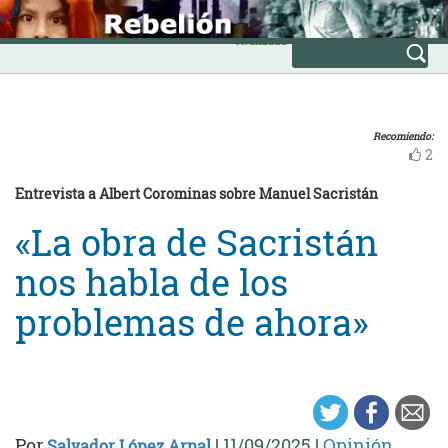
Skip
INICIO
to
Avanzada
content
Recomiendo:
2
Entrevista a Albert Corominas sobre Manuel Sacristán
«La obra de Sacristán
nos habla de los
problemas de ahora»
Por
|
11/09/2025
|
Opinión
Salvador López Arnal