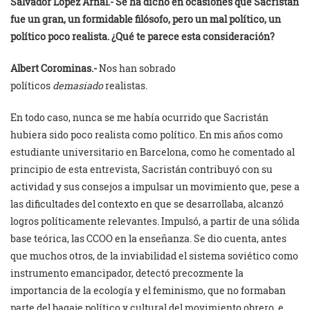
Salvador López Arnal.-
Se ha dicho en ocasiones que Sacristán
fue un gran, un formidable filósofo, pero un mal político, un
político poco realista. ¿Qué te parece esta consideración?
Albert Corominas.-
Nos han sobrado
políticos
demasiado
realistas.
En todo caso, nunca se me había ocurrido que Sacristán
hubiera sido poco realista como político. En mis años como
estudiante universitario en Barcelona, como he comentado al
principio de esta entrevista, Sacristán contribuyó con su
actividad y sus consejos a impulsar un movimiento que, pese a
las dificultades del contexto en que se desarrollaba, alcanzó
logros políticamente relevantes. Impulsó, a partir de una sólida
base teórica, las CCOO en la enseñanza. Se dio cuenta, antes
que muchos otros, de la inviabilidad el sistema soviético como
instrumento emancipador, detectó precozmente la
importancia de la ecología y el feminismo, que no formaban
parte del bagaje político y cultural del movimiento obrero, e