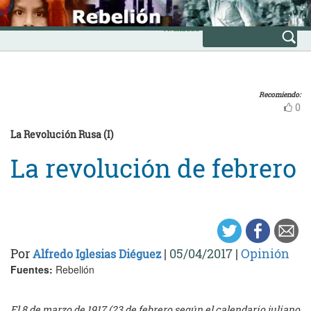
Skip
INICIO
to
Avanzada
content
Recomiendo:
0
La Revolución Rusa (I)
La revolución de febrero
Por
|
05/04/2017
|
Opinión
Alfredo Iglesias Diéguez
Fuentes:
Rebelión
El 8 de marzo de 1917 (23 de febrero según el calendario juliano