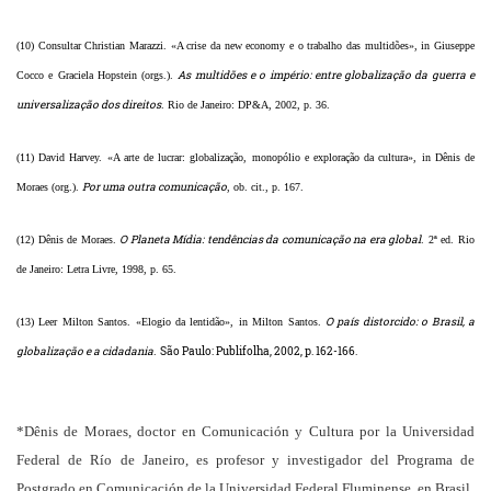
(10) Consultar Christian Marazzi. «A crise da new economy e o trabalho das multidões», in Giuseppe
As multidões e o império: entre globalização da guerra e
Cocco e Graciela Hopstein (orgs.).
universalização dos direitos
. Rio de Janeiro: DP&A, 2002, p. 36.
(11) David Harvey. «A arte de lucrar: globalização, monopólio e exploração da cultura», in Dênis de
Por uma outra comunicação
Moraes (org.).
, ob. cit., p. 167.
O Planeta Mídia: tendências da comunicação na era global
(12) Dênis de Moraes.
. 2ª ed. Rio
de Janeiro: Letra Livre, 1998, p. 65.
O país distorcido: o Brasil, a
(13) Leer Milton Santos. «Elogio da lentidão», in Milton Santos.
globalização e a cidadania
São Paulo: Publifolha, 2002, p. 162-166.
.
*Dênis de Moraes, doctor en Comunicación y Cultura por la Universidad
Federal de Río de Janeiro, es profesor y investigador del Programa de
Postgrado en Comunicación de la Universidad Federal Fluminense, en Brasil.