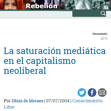
Skip
INICIO
to
Avanzada
content
Recomiendo:
0
La saturación mediática
en el capitalismo
neoliberal
Por
|
07/07/2004
|
Conocimiento
Dênis de Moraes
Libre