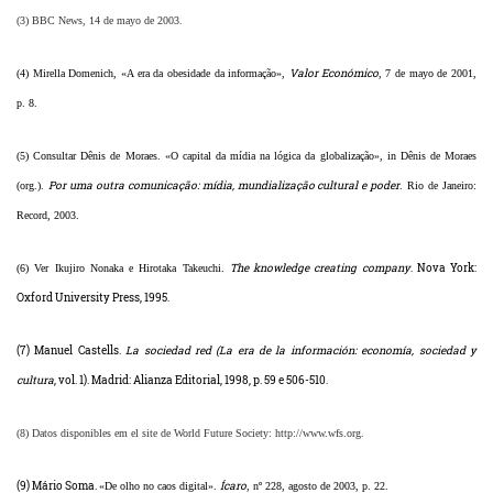
(3) BBC News, 14 de mayo de 2003.
Valor Económico
(4) Mirella Domenich, «A era da obesidade da informação»,
, 7 de mayo de 2001,
p. 8.
(5) Consultar Dênis de Moraes. «O capital da mídia na lógica da globalização», in Dênis de Moraes
Por uma outra comunicação: mídia, mundialização cultural e poder
(org.).
. Rio de Janeiro:
Record, 2003.
The knowledge creating company
. Nova York:
(6) Ver Ikujiro Nonaka e Hirotaka Takeuchi.
Oxford University Press, 1995.
(7) Manuel Castells.
La
sociedad red (La era de la información: economía, sociedad y
cultura
, vol. 1). Madrid: Alianza Editorial, 1998, p. 59 e 506-510.
(8) Datos disponibles em el site de World Future Society: http://www.wfs.org.
(9) Mário Soma.
Ícaro
«De olho no caos digital».
, nº 228, agosto de 2003, p. 22.