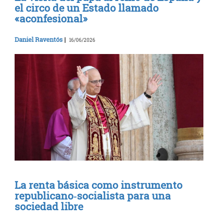
el circo de un Estado llamado
«aconfesional»
Daniel Raventós
|
16/06/2026
La renta básica como instrumento
republicano‑socialista para una
sociedad libre