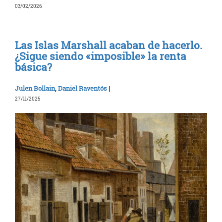
03/02/2026
Las Islas Marshall acaban de hacerlo.
¿Sigue siendo «imposible» la renta
básica?
Julen Bollain
,
Daniel Raventós
|
27/11/2025