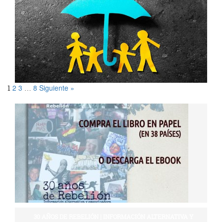
2
3
8
Siguiente »
1
…
30 AÑOS DE REBELIÓN | INFORMACIÓN ALTERNATIVA Y