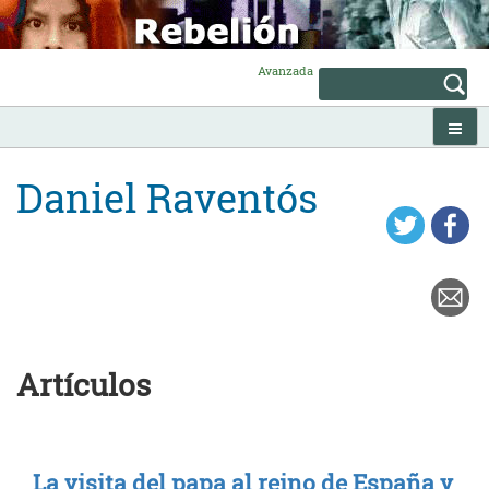
Skip
to
content
Avanzada
Daniel Raventós
Artículos
La visita del papa al reino de España y