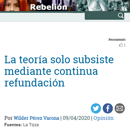
Skip
INICIO
to
Avanzada
content
Recomiendo:
1
La teoría solo subsiste
mediante continua
refundación
Por
|
09/04/2020
|
Opinión
Wilder Pérez Varona
Fuentes:
La Tizza