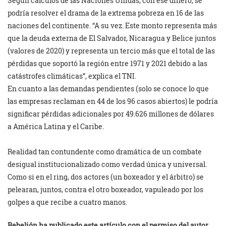
Según cálculos de las Naciones Unidas, con ese dinero, se
podría resolver el drama de la extrema pobreza en 16 de las
naciones del continente. “A su vez. Este monto representa más
que la deuda externa de El Salvador, Nicaragua y Belice juntos
(valores de 2020) y representa un tercio más que el total de las
pérdidas que soportó la región entre 1971 y 2021 debido a las
catástrofes climáticas”, explica el TNI.
En cuanto a las demandas pendientes (solo se conoce lo que
las empresas reclaman en 44 de los 96 casos abiertos) le podría
significar pérdidas adicionales por 49.626 millones de dólares
a América Latina y el Caribe.
Realidad tan contundente como dramática de un combate
desigual institucionalizado como verdad única y universal.
Como si en el ring, dos actores (un boxeador y el árbitro) se
pelearan, juntos, contra el otro boxeador, vapuleado por los
golpes a que recibe a cuatro manos.
Rebelión ha publicado este artículo con el permiso del autor