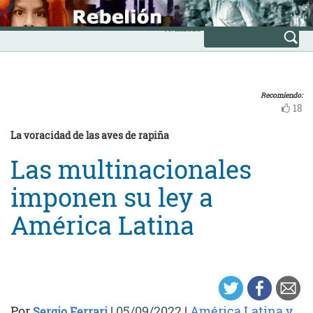
Skip
INICIO
to
Avanzada
content
Recomiendo:
18
La voracidad de las aves de rapiña
Las multinacionales
imponen su ley a
América Latina
Por
|
05/09/2022
|
América Latina y
Sergio Ferrari