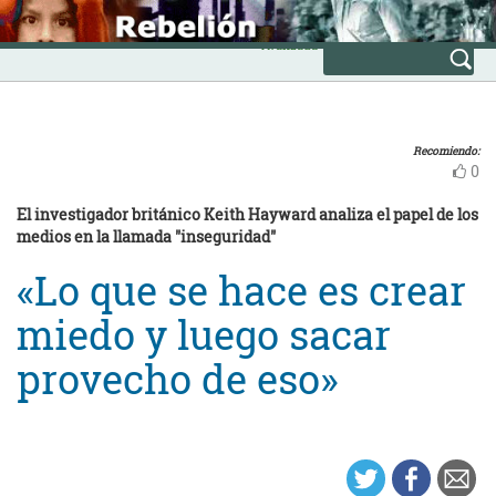
Skip
INICIO
to
Avanzada
content
Recomiendo:
0
El investigador británico Keith Hayward analiza el papel de los
medios en la llamada "inseguridad"
«Lo que se hace es crear
miedo y luego sacar
provecho de eso»