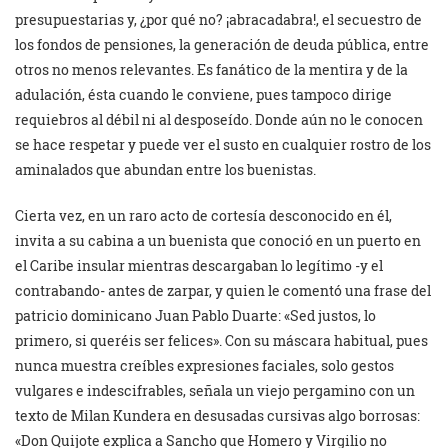
presupuestarias y, ¿por qué no? ¡abracadabra!, el secuestro de
los fondos de pensiones, la generación de deuda pública, entre
otros no menos relevantes. Es fanático de la mentira y de la
adulación, ésta cuando le conviene, pues tampoco dirige
requiebros al débil ni al desposeído. Donde aún no le conocen
se hace respetar y puede ver el susto en cualquier rostro de los
aminalados que abundan entre los buenistas.
Cierta vez, en un raro acto de cortesía desconocido en él,
invita a su cabina a un buenista que conoció en un puerto en
el Caribe insular mientras descargaban lo legítimo -y el
contrabando- antes de zarpar, y quien le comentó una frase del
patricio dominicano Juan Pablo Duarte: «Sed justos, lo
primero, si queréis ser felices». Con su máscara habitual, pues
nunca muestra creíbles expresiones faciales, solo gestos
vulgares e indescifrables, señala un viejo pergamino con un
texto de Milan Kundera en desusadas cursivas algo borrosas:
«Don Quijote explica a Sancho que Homero y Virgilio no