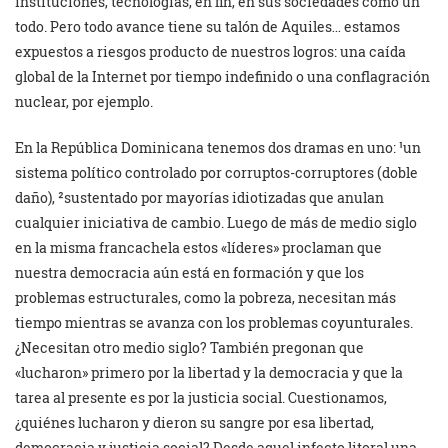
instituciones, tecnologías, en fin, en sus sociedades como un
todo. Pero todo avance tiene su talón de Aquiles… estamos
expuestos a riesgos producto de nuestros logros: una caída
global de la Internet por tiempo indefinido o una conflagración
nuclear, por ejemplo.
En la República Dominicana tenemos dos dramas en uno: ¹un
sistema político controlado por corruptos-corruptores (doble
daño), ²sustentado por mayorías idiotizadas que anulan
cualquier iniciativa de cambio. Luego de más de medio siglo
en la misma francachela estos «líderes» proclaman que
nuestra democracia aún está en formación y que los
problemas estructurales, como la pobreza, necesitan más
tiempo mientras se avanza con los problemas coyunturales.
¿Necesitan otro medio siglo? También pregonan que
«lucharon» primero por la libertad y la democracia y que la
tarea al presente es por la justicia social. Cuestionamos,
¿quiénes lucharon y dieron su sangre por esa libertad,
democracia y justicia social? Desde aquel infecto litoral una