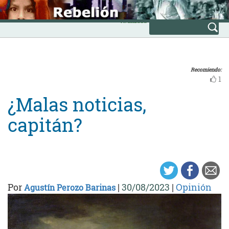
Skip
INICIO
to
Avanzada
content
Recomiendo:
1
¿Malas noticias,
capitán?
Por
|
30/08/2023
|
Opinión
Agustín Perozo Barinas