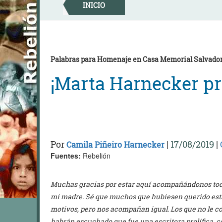
Skip
INICIO
to
content
Palabras para Homenaje en Casa Memorial Salvador 
¡Marta Harnecker pr
Por
|
17/08/2019
|
Camila Piñeiro Harnecker
Fuentes:
Rebelión
Muchas gracias por estar aquí acompañándonos tod
mi madre. Sé que muchos que hubiesen querido esta
motivos, pero nos acompañan igual. Los que no le
habrán escuchado que fue una escritora prolífica, co