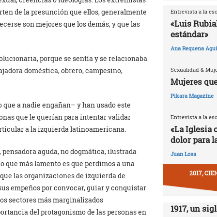
arten de la presunción que ellos, generalmente
Entrevista a la es
«Luis Rubia
ecerse son mejores que los demás, y que las
estándar»
Ana Requena Agui
lucionaria, porque se sentía y se relacionaba
ajadora doméstica, obrero, campesino,
Sexualidad & Muj
Mujeres que
Pikara Magazine
ro que a nadie engañan– y han usado este
nas que le querían para intentar validar
Entrevista a la es
«La Iglesia 
rticular a la izquierda latinoamericana.
dolor para l
, pensadora aguda, no dogmática, ilustrada
Juan Losa
o lo que más lamento es que perdimos a una
2017, CI
 que las organizaciones de izquierda de
sus empeños por convocar, guiar y conquistar
e los sectores más marginalizados
1917, un sig
ortancia del protagonismo de las personas en