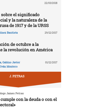
22/03/2018
 sobre el significado
cial y la naturaleza de la
rusa de 1917 y de la URSS
ínez Bautista
29/12/2017
ción de octubre a la
de la revolución en América
a
,
Gabino Javier
01/12/2017
,
Iván Montero
J. PETRAS
ólogo James Petras
cumple con la deuda o con el
ectoral»