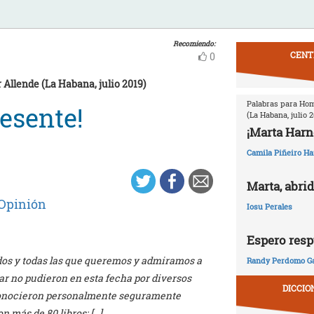
Recomiendo:
CENT
0
Allende (La Habana, julio 2019)
Palabras para Hom
esente!
(La Habana, julio 2
¡Marta Harn
Camila Piñeiro H
Marta, abri
Opinión
Iosu Perales
Espero resp
os y todas las que queremos y admiramos a
Randy Perdomo Ga
r no pudieron en esta fecha por diversos
DICCIO
 conocieron personalmente seguramente
n más de 80 libros; […]