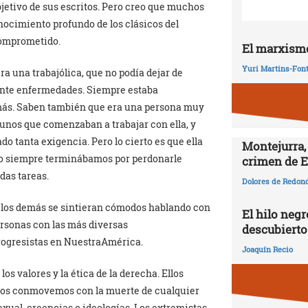
jetivo de sus escritos. Pero creo que muchos
onocimiento profundo de los clásicos del
comprometido.
El marxismo
Yuri Martins-Fon
a una trabajólica, que no podía dejar de
urante enfermedades. Siempre estaba
ás. Saben también que era una persona muy
gunos que comenzaban a trabajar con ella, y
do tanta exigencia. Pero lo cierto es que ella
Montejurra,
eso siempre terminábamos por perdonarle
crimen de E
das tareas.
Dolores de Redon
ue los demás se sintieran cómodos hablando con
El hilo negr
ersonas con las más diversas
descubierto
rogresistas en NuestraAmérica.
Joaquín Recio
s valores y la ética de la derecha. Ellos
 nos conmovemos con la muerte de cualquier
sexual, creencias o ideologías. Los extremistas