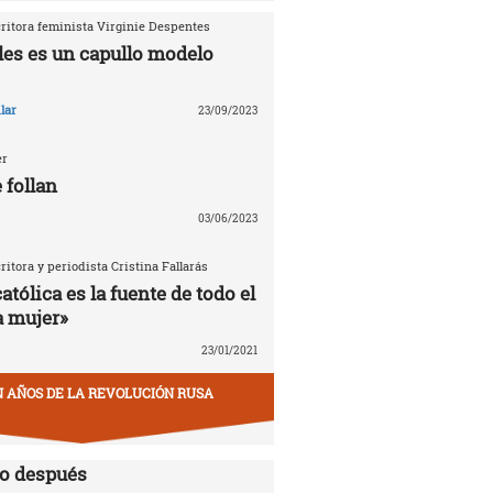
critora feminista Virginie Despentes
les es un capullo modelo
lar
23/09/2023
er
 follan
03/06/2023
critora y periodista Cristina Fallarás
católica es la fuente de todo el
a mujer»
23/01/2021
EN AÑOS DE LA REVOLUCIÓN RUSA
lo después