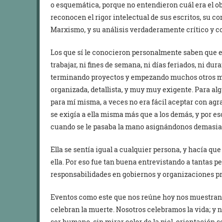
o esquemática, porque no entendieron cuál era el ob
reconocen el rigor intelectual de sus escritos, su c
Marxismo, y su análisis verdaderamente crítico y 
Los que sí le conocieron personalmente saben que er
trabajar, ni fines de semana, ni días feriados, ni d
terminando proyectos y empezando muchos otros m
organizada, detallista, y muy muy exigente. Para al
para mí misma, a veces no era fácil aceptar con agra
se exigía a ella misma más que a los demás, y por 
cuando se le pasaba la mano asignándonos demasia
Ella se sentía igual a cualquier persona, y hacía q
ella. Por eso fue tan buena entrevistando a tantas p
responsabilidades en gobiernos y organizaciones p
Eventos como este que nos reúne hoy nos muestran lo
celebran la muerte. Nosotros celebramos la vida; y
ser humano, sin mirar color de la piel, orientación 