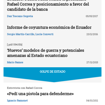
Rafael Correa y posicionamiento a favor del
candidato de la banca
Dax Toscano Segovia
05/05/2017
Informe de coyuntura económica de Ecuador
Sergio Martín-Carrillo
,
Lucía Converti
23/11/2016
[.pdf 594 Kb]
‘Nuevos’ modelos de guerra y potenciales
amenazas al Estado ecuatoriano
Mario Ramos
27/11/2015
GOLPE DE ESTADO
Entrevista con Rafael Correa
«Pedí una pistola para defenderme»
Ignacio Ramonet
04/01/2011