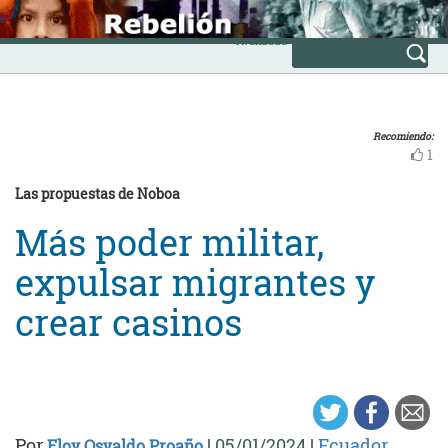
Skip
INICIO
to
Avanzada
content
Recomiendo:
1
Las propuestas de Noboa
Más poder militar,
expulsar migrantes y
crear casinos
Por
|
05/01/2024
|
Ecuador
Eloy Osvaldo Proaño