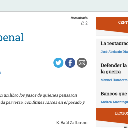
Recomiendo:
CENT
2
penal
La restaura
José Abelardo Dia
Defender la 
la guerra
n
Manuel Humberto
Bancos que 
en un libro los pasos de quienes pensaron
uda perversa, con firmes raíces en el pasado y
Andrea Amantegui
DICCIO
E. Raúl Zaffaroni