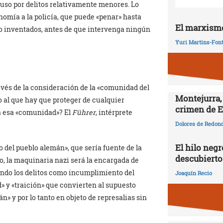
cluso por delitos relativamente menores. Lo
omía a la policía, que puede «penar» hasta
El marxismo
 o inventados, antes de que intervenga ningún
Yuri Martins-Fon
ravés de la consideración de la «comunidad del
Montejurra,
 al que hay que proteger de cualquier
crimen de E
 a esa «comunidad»? El
Führer
, intérprete
Dolores de Redon
El hilo negr
 del pueblo alemán», que sería fuente de la
descubierto
o, la maquinaria nazi será la encargada de
ando los delitos como incumplimiento del
Joaquín Recio
» y «traición» que convierten al supuesto
» y por lo tanto en objeto de represalias sin