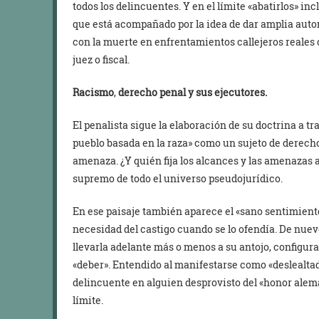
todos los delincuentes. Y en el límite «abatirlos» in
que está acompañado por la idea de dar amplia auton
con la muerte en enfrentamientos callejeros reales
juez o fiscal.
Racismo
,
derecho penal y sus ejecutores.
El penalista sigue la elaboración de su doctrina a t
pueblo basada en la raza» como un sujeto de derecho
amenaza. ¿Y quién fija los alcances y las amenazas
supremo de todo el universo pseudojurídico.
En ese paisaje también aparece el «sano sentimiento
necesidad del castigo cuando se lo ofendía. De nuev
llevarla adelante más o menos a su antojo, configur
«deber». Entendido al manifestarse como «deslealtad
delincuente en alguien desprovisto del «honor alemán
límite.