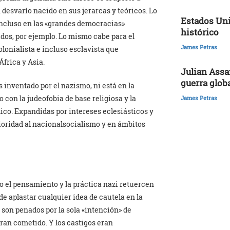
desvarío nacido en sus jerarcas y teóricos. Lo
Estados Uni
ncluso en las «grandes democracias»
histórico
ados, por ejemplo. Lo mismo cabe para el
James Petras
lonialista e incluso esclavista que
frica y Asia.
Julian Assa
guerra glob
 inventado por el nazismo, ni está en la
con la judeofobia de base religiosa y la
James Petras
ico. Expandidas por intereses eclesiásticos y
oridad al nacionalsocialismo y en ámbitos
o el pensamiento y la práctica nazi retuercen
de aplastar cualquier idea de cautela en la
a son penados por la sola «intención» de
eran cometido. Y los castigos eran