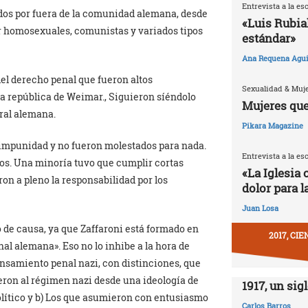
Entrevista a la es
tuados por fuera de la comunidad alemana, desde
«Luis Rubia
or homosexuales, comunistas y variados tipos
estándar»
Ana Requena Agui
el derecho penal que fueron altos
Sexualidad & Muj
la república de Weimar., Siguieron síéndolo
Mujeres que
eral alemana.
Pikara Magazine
impunidad y no fueron molestados para nada.
Entrevista a la es
gos. Una minoría tuvo que cumplir cortas
«La Iglesia 
on a pleno la responsabilidad por los
dolor para l
Juan Losa
 de causa, ya que Zaffaroni está formado en
2017, CI
al alemana». Eso no lo inhibe a la hora de
nsamiento penal nazi, con distinciones, que
eron al régimen nazi desde una ideología de
1917, un sig
lítico y b) Los que asumieron con entusiasmo
Carlos Barros