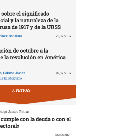
 sobre el significado
cial y la naturaleza de la
rusa de 1917 y de la URSS
ínez Bautista
29/12/2017
ción de octubre a la
de la revolución en América
a
,
Gabino Javier
01/12/2017
,
Iván Montero
J. PETRAS
ólogo James Petras
cumple con la deuda o con el
ectoral»
18/02/2020