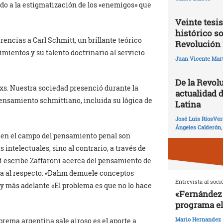
do a la estigmatización de los «enemigos» que
Veinte tesis
histórico so
encias a Carl Schmitt, un brillante teórico
Revolución 
mientos y su talento doctrinario al servicio
Juan Vicente Mart
De la Revolu
nxs. Nuestra sociedad presenció durante la
actualidad 
ensamiento schmittiano, incluida su lógica de
Latina
José Luis RíosVer
Ángeles Calderón
r en el campo del pensamiento penal son
 intelectuales, sino al contrario, a través de
í escribe Zaffaroni acerca del pensamiento de
rma al respecto: «Dahm demuele conceptos
Entrevista al soci
 y más adelante «El problema es que no lo hace
«Fernández 
programa el
Mario Hernandez
prema argentina sale airoso es el aporte a