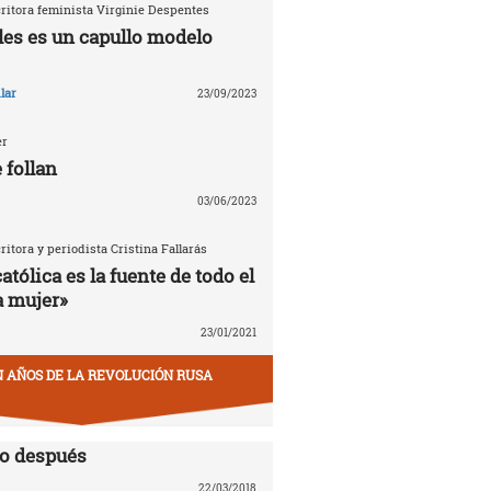
critora feminista Virginie Despentes
les es un capullo modelo
lar
23/09/2023
er
 follan
03/06/2023
critora y periodista Cristina Fallarás
católica es la fuente de todo el
a mujer»
23/01/2021
EN AÑOS DE LA REVOLUCIÓN RUSA
lo después
22/03/2018