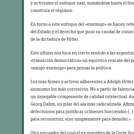
y activismo el enfoque nazi, sumándose hasta el fon
construía el régimen.
En torno a este enfoque del «enemigo» se hacen refer
del Estado y el derecho que puso su caudal de conoci
de la dictadura de Hitler.
Esto último nos toca en cierto sentido a lxs argenti
«transición democrática» un equívoco rescate del p
«amigo-enemigo» para pensar la política.
Los más firmes y activos adherentes a Adolph Hitle
asimismo los más corrosivos. No a partir de falencias
un innegable componente de calidad intelectual. As
Georg Dahm, un pilar del ala más radicalizada. Afi
defectuosos para justificar crímenes horrrendos (…)
para reconstruir, sino simplemente para demoler.»
Otro encuadre del cual el ex miembro de la Corte Su