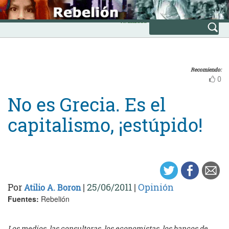
Skip
INICIO
to
Avanzada
content
Recomiendo:
0
No es Grecia. Es el
capitalismo, ¡estúpido!
Por
|
25/06/2011
|
Opinión
Atilio A. Boron
Fuentes:
Rebelión
Los medios, las consultoras, los economistas, los bancos de