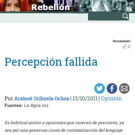
Skip
INICIO
to
Avanzada
content
Recomiendo:
0
Percepción fallida
Por
|
13/10/2011
|
Opinión
Arsinoé Orihuela Ochoa
Fuentes:
La digna voz
Es habitual asistir a opiniones que carecen de precisión, ya
sea por una generosa cuota de contaminación del lenguaje