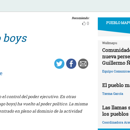
Recomiendo:
PUEBLO MAPU
0
 boys
Wallmapu
Comunidade
nueva perse
Guillermo Ñ
Equipo Comunica
e
El pueblo m
Txema García
l control del poder ejecutivo. En otras
ago boys) ha vuelto al poder político. La misma
Las llamas s
ntrado en pleno al dominio de la actividad
los pueblos
Coordinadora Ara