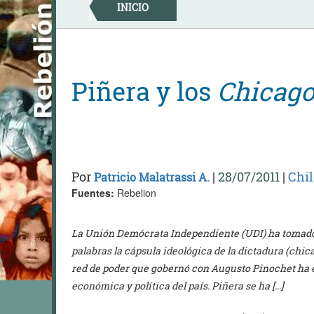
Skip
INICIO
to
content
Piñera y los
Chicago
Por
|
28/07/2011
|
Chil
Patricio Malatrassi A.
Fuentes:
Rebelion
La Unión Demócrata Independiente (UDI) ha tomado e
palabras la cápsula ideológica de la dictadura (chic
red de poder que gobernó con Augusto Pinochet ha e
económica y política del país. Piñera se ha […]