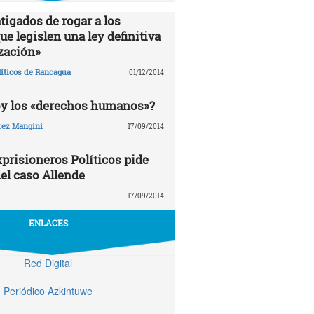
tigados de rogar a los
e legislen una ley definitiva
zación»
líticos de Rancagua
01/12/2014
oy los «derechos humanos»?
rez Mangini
17/09/2014
prisioneros Políticos pide
el caso Allende
17/09/2014
ENLACES
Red Digital
Periódico Azkintuwe