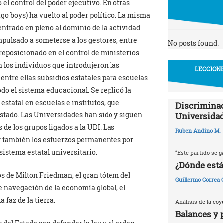
l control del poder ejecutivo. En otras
ago boys) ha vuelto al poder político. La misma
ntrado en pleno al dominio de la actividad
mpulsado a someterse a los gestores, entre
No posts found.
 reposicionado en el control de ministerios
 los individuos que introdujeron las
LECCIONE
entre ellas subsidios estatales para escuelas
do el sistema educacional. Se replicó la
estatal en escuelas e institutos, que
Discriminac
Estado. Las Universidades han sido y siguen
Universidad
 de los grupos ligados a la UDI. Las
Ruben Andino M.
y también los esfuerzos permanentes por
 sistema estatal universitario.
“Este partido se g
¿Dónde está
os de Milton Friedman, el gran tótem del
Guillermo Correa
e navegación de la economía global, el
 faz de la tierra.
Análisis de la coy
Balances y 
del Estado son defender la ley y el orden,