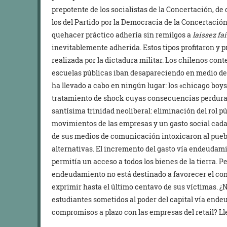
prepotente de los socialistas de la Concertación, d
los del Partido por la Democracia de la Concertación
quehacer práctico adhería sin remilgos a
laissez fa
inevitablemente adherida. Estos tipos profitaron y p
realizada por la dictadura militar. Los chilenos co
escuelas públicas iban desapareciendo en medio de 
ha llevado a cabo en ningún lugar: los «chicago boys»
tratamiento de shock cuyas consecuencias perduran
santísima trinidad neoliberal: eliminación del rol pú
movimientos de las empresas y un gasto social cada
de sus medios de comunicación intoxicaron al puebl
alternativas. El incremento del gasto vía endeudam
permitía un acceso a todos los bienes de la tierra. P
endeudamiento no está destinado a favorecer el con
exprimir hasta el último centavo de sus víctimas. ¿
estudiantes sometidos al poder del capital vía end
compromisos a plazo con las empresas del retail? Lle