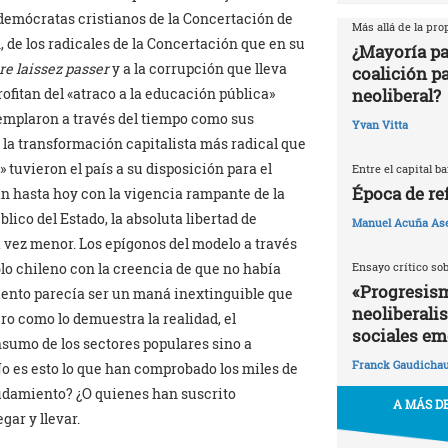
e demócratas cristianos de la Concertación de
Más allá de la pr
, de los radicales de la Concertación que en su
¿Mayoría pa
ire laissez passer
y a la corrupción que lleva
coalición p
neoliberal?
rofitan del «atraco a la educación pública»
ntemplaron a través del tiempo como sus
Yvan Vitta
la transformación capitalista más radical que
 tuvieron el país a su disposición para el
Entre el capital b
Época de re
 hasta hoy con la vigencia rampante de la
blico del Estado, la absoluta libertad de
Manuel Acuña As
 vez menor. Los epígonos del modelo a través
Ensayo crítico so
o chileno con la creencia de que no había
«Progresism
iento parecía ser un maná inextinguible que
neoliberali
ero como lo demuestra la realidad, el
sociales em
sumo de los sectores populares sino a
Franck Gaudicha
No es esto lo que han comprobado los miles de
eudamiento? ¿O quienes han suscrito
A MÁS DE
gar y llevar.