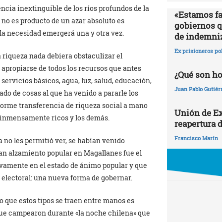
ncia inextinguible de los ríos profundos de la
«Estamos fa
 no es producto de un azar absoluto es
gobiernos qu
la necesidad emergerá una y otra vez.
de indemni
Ex prisioneros po
a riqueza nada debiera obstaculizar el
 apropiarse de todos los recursos que antes
¿Qué son h
, servicios básicos, agua, luz, salud, educación,
Juan Pablo Gutiér
tado de cosas al que ha venido a pararle los
enorme transferencia de riqueza social a mano
Unión de Ex
os inmensamente ricos y los demás.
reapertura d
Francisco Marín
 no les permitió ver, se habían venido
an alzamiento popular en Magallanes fue el
ivamente en el estado de ánimo popular y que
 electoral: una nueva forma de gobernar.
 que estos tipos se traen entre manos es
 que campearon durante «la noche chilena» que