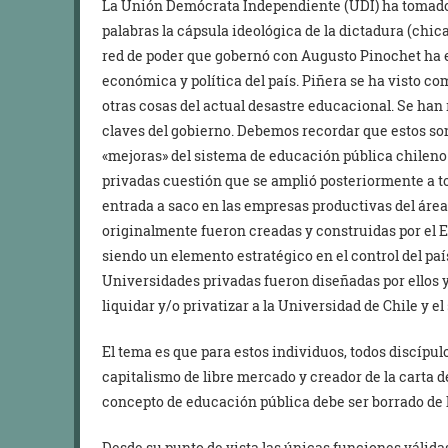
La Unión Demócrata Independiente (UDI) ha tomado e
palabras la cápsula ideológica de la dictadura (chic
red de poder que gobernó con Augusto Pinochet ha e
económica y política del país. Piñera se ha visto co
otras cosas del actual desastre educacional. Se han
claves del gobierno. Debemos recordar que estos son
«mejoras» del sistema de educación pública chileno 
privadas cuestión que se amplió posteriormente a to
entrada a saco en las empresas productivas del área 
originalmente fueron creadas y construidas por el 
siendo un elemento estratégico en el control del país
Universidades privadas fueron diseñadas por ellos 
liquidar y/o privatizar a la Universidad de Chile y el
El tema es que para estos individuos, todos discípul
capitalismo de libre mercado y creador de la carta d
concepto de educación pública debe ser borrado de la
Desde su punto de vista las únicas funciones válidas 