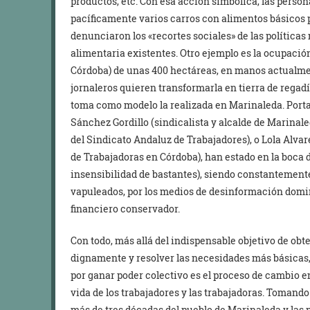
productos, etc. Con esa acción simbólica, las person
pacíficamente varios carros con alimentos básicos p
denunciaron los «recortes sociales» de las políticas 
alimentaria existentes. Otro ejemplo es la ocupación
Córdoba) de unas 400 hectáreas, en manos actualme
jornaleros quieren transformarla en tierra de regadí
toma como modelo la realizada en Marinaleda. Port
Sánchez Gordillo (sindicalista y alcalde de Marinal
del Sindicato Andaluz de Trabajadores), o Lola Alvar
de Trabajadoras en Córdoba), han estado en la boca
insensibilidad de bastantes), siendo constantement
vapuleados, por los medios de desinformación domi
financiero conservador.
Con todo, más allá del indispensable objetivo de obte
dignamente y resolver las necesidades más básicas,
por ganar poder colectivo es el proceso de cambio en
vida de los trabajadores y las trabajadoras. Tomand
más de tres décadas del pueblo de Marinaleda y las pa