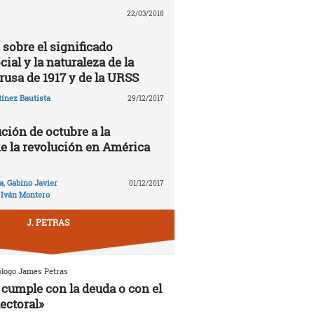
22/03/2018
 sobre el significado
cial y la naturaleza de la
rusa de 1917 y de la URSS
ínez Bautista
29/12/2017
ción de octubre a la
de la revolución en América
a
,
Gabino Javier
01/12/2017
,
Iván Montero
J. PETRAS
ólogo James Petras
cumple con la deuda o con el
ectoral»