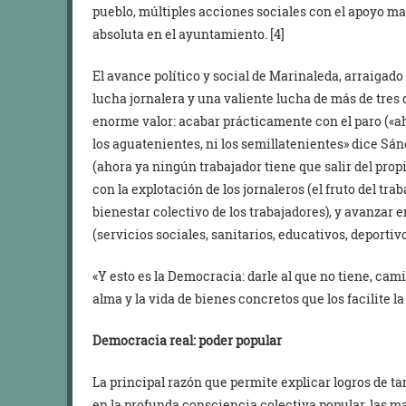
pueblo, múltiples acciones sociales con el apoyo m
absoluta en el ayuntamiento. [4]
El avance político y social de Marinaleda, arraigado
lucha jornalera y una valiente lucha de más de tres
enorme valor: acabar prácticamente con el paro («aho
los aguatenientes, ni los semillatenientes» dice Sán
(ahora ya ningún trabajador tiene que salir del prop
con la explotación de los jornaleros (el fruto del tra
bienestar colectivo de los trabajadores), y avanza
(servicios sociales, sanitarios, educativos, deportiv
«Y esto es la Democracia: darle al que no tiene, camin
alma y la vida de bienes concretos que los facilite la 
Democracia real: poder popular
La principal razón que permite explicar logros de
en la profunda consciencia colectiva popular, las 