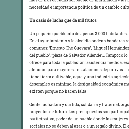
necesidad e importancia política de un cambio cult
Un oasis de lucha que da mil frutos
Un pequeño pueblecito de apenas 3.000 habitantes a 
En el ayuntamiento y la alcaldía ondean banderas r
comunes: ‘Ernesto Che Guevara’, ‘Miguel Hernández’, ‘G
del pueblo’, ‘plaza de Salvador Allende’… Tampoco lo
ofrece para toda la población: asistencia médica, esc
atención para mayores, instalaciones deportivas… un
tiene tierra cultivable, agua y una industria agríco
desempleo es mínimo, la desigualdad económica muy ba
existen porque no hacen falta.
Gente luchadora y curtida, solidaria y fraternal, org
proyectos de futuro. Los presupuestos son participat
participativa; poder de un pueblo donde las mujeres
sociales no se deben al azar o a un regalo divino. E