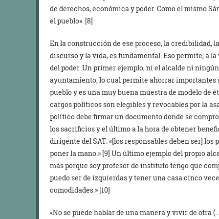
de derechos, económica y poder. Como el mismo Sánc
el pueblo». [8]
En la construcción de ese proceso, la credibilidad, la
discurso y la vida, es fundamental. Eso permite, a l
del poder. Un primer ejemplo, ni el alcalde ni ningú
ayuntamiento, lo cual permite ahorrar importantes 
pueblo y es una muy buena muestra de modelo de éti
cargos políticos son elegibles y revocables por la a
político debe firmar un documento donde se comprome
los sacrificios y el último a la hora de obtener benef
dirigente del SAT: «[los responsables deben ser] los 
poner la mano.» [9] Un último ejemplo del propio alc
más porque soy profesor de instituto tengo que com
puedo ser de izquierdas y tener una casa cinco vece
comodidades.» [10]
«No se puede hablar de una manera y vivir de otra (…)