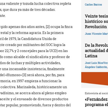
 una valiente y tozuda lucha colectiva repleta
Carlos Barros
, que dura ya más de tres décadas.
nte.
Veinte tesis
histórico so
Revolución 
gido apenas dos años antes, [2] ocupa la finca
stal y la reforma agraria. Es la primera
Juan Vicente Mart
ril de 1979, la Candidatura Unida de
e creado por militantes del SOC logra la
De la Revolu
actualidad 
por 22,7% y 2 concejales para la UCD) en las
Latina
 como alcalde el sindicalista y profesor de
ños de luchas y múltiples actividades,
José Luis RíosVer
Ángeles Calderón
 de una incansable insistencia, finalmente
del «Humoso» [3] será ahora, por fin, para
memoria, en 1997 empieza a funcionar la
 colectiva. Marinaleda, históricamente un
vadísimo, se acerca ahora al pleno empleo
Entrevista al soci
«Fernández 
l aceite y el envasado de diversos productos
programa el
star popular, promoviendo, fuera y dentro del