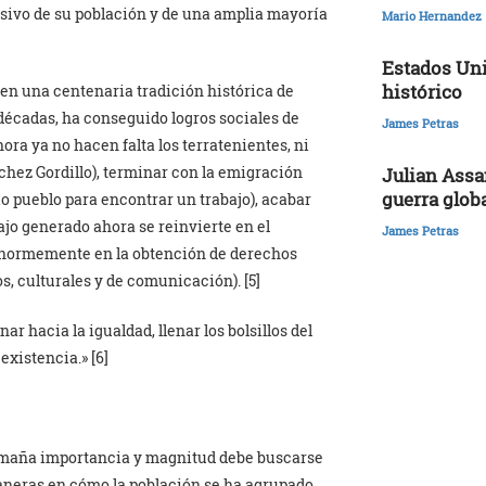
asivo de su población y de una amplia mayoría
Mario Hernandez
Estados Uni
histórico
 en una centenaria tradición histórica de
 décadas, ha conseguido logros sociales de
James Petras
ra ya no hacen falta los terratenientes, ni
chez Gordillo), terminar con la emigración
Julian Assa
guerra glob
io pueblo para encontrar un trabajo), acabar
bajo generado ahora se reinvierte en el
James Petras
r enormemente en la obtención de derechos
os, culturales y de comunicación). [5]
ar hacia la igualdad, llenar los bolsillos del
existencia.» [6]
 tamaña importancia y magnitud debe buscarse
maneras en cómo la población se ha agrupado,