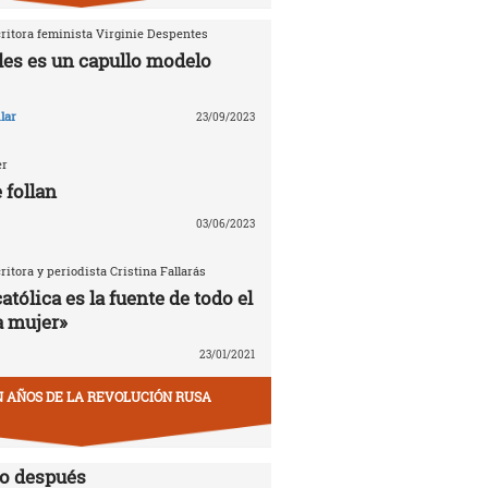
critora feminista Virginie Despentes
les es un capullo modelo
lar
23/09/2023
er
 follan
03/06/2023
critora y periodista Cristina Fallarás
católica es la fuente de todo el
a mujer»
23/01/2021
EN AÑOS DE LA REVOLUCIÓN RUSA
lo después