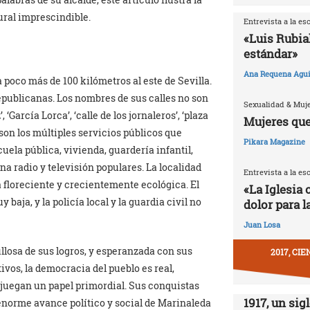
ural imprescindible.
Entrevista a la es
«Luis Rubia
estándar»
Ana Requena Agui
poco más de 100 kilómetros al este de Sevilla.
epublicanas. Los nombres de sus calles no son
Sexualidad & Muj
arcía Lorca’, ‘calle de los jornaleros’, ‘plaza
Mujeres que
 son los múltiples servicios públicos que
Pikara Magazine
uela pública, vivienda, guardería infantil,
a radio y televisión populares. La localidad
Entrevista a la es
la floreciente y crecientemente ecológica. El
«La Iglesia 
ja, y la policía local y la guardia civil no
dolor para l
Juan Losa
ullosa de sus logros, y esperanzada con sus
2017, CI
ivos, la democracia del pueblo es real,
 juegan un papel primordial. Sus conquistas
1917, un sig
l enorme avance político y social de Marinaleda