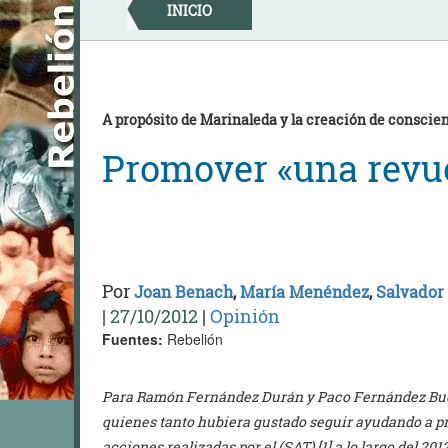
Skip
INICIO
to
content
A propósito de Marinaleda y la creación de conscien
Promover «una revue
Por
Joan Benach
,
María Menéndez
,
Salvador
|
27/10/2012
|
Opinión
Fuentes:
Rebelión
Para Ramón Fernández Durán y Paco Fernández Buey,
quienes tanto hubiera gustado seguir ayudando a p
acciones realizadas por el (SAT) [1] a lo largo del 20