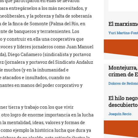
as que participaron en ellas se llevaron
ara entregárselos a los más necesitados, y
neoliberales, y la pobreza y falta de soberanía
El marxismo
 de la finca de Somonte (Palma del Río, en
nte de banqueros y terratenientes. Los
Yuri Martins-Fon
o y construir en ella una cooperativa que
avoces y líderes jornaleros como Juan Manuel
eda), Diego Cañamero (sindicalista y portavoz
ez (jornalera y portavoz del Sindicato Andaluz
Montejurra,
 de muchos (y en la inhumanidad e
crimen de E
e atacados e insultados, cuando no
Dolores de Redon
nantes en manos del poder corporativo y
El hilo negr
descubierto
ner tierra y trabajo con los que vivir
Joaquín Recio
 otro logro de enorme importancia en la lucha
 la mentalidad, ideas, valores y formas de
o como ejemplo la histórica lucha que dura ya
labras de su alcalde, este artículo ilustra la