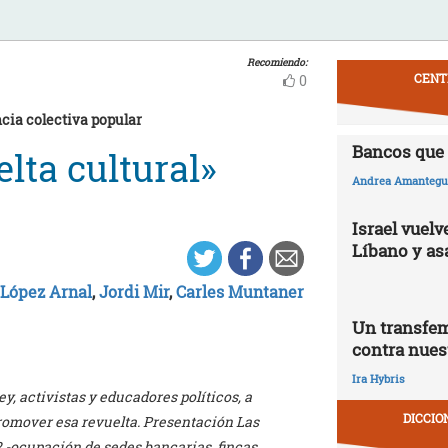
Recomiendo:
CENT
0
cia colectiva popular
Bancos que 
lta cultural»
Andrea Amantegui
Israel vuelv
Líbano y as
 López Arnal
,
Jordi Mir
,
Carles Muntaner
Un transfem
contra nues
Ira Hybris
 activistas y educadores políticos, a
DICCIO
romover esa revuelta. Presentación Las
12 -ocupación de sedes bancarias, fincas,