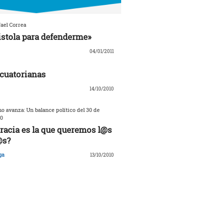
ael Correa
istola para defenderme»
04/01/2011
cuatorianas
14/10/2010
o avanza: Un balance político del 30 de
0
acia es la que queremos l@s
@s?
ga
13/10/2010