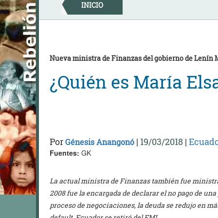
Skip
INICIO
to
content
Nueva ministra de Finanzas del gobierno de Lenín
¿Quién es María Elsa
Por
|
19/03/2018
|
Ecuado
Génesis Anangonó
Fuentes:
GK
La actual ministra de Finanzas también fue ministra
2008 fue la encargada de declarar el no pago de una 
proceso de negociaciones, la deuda se redujo en más
default, Ecuador se retiró del FMI.