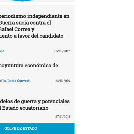
 periodismo independiente en
Guerra sucia contra el
Rafael Correa y
ento a favor del candidato
via
05/05/2017
 coyuntura económica de
illo
,
Lucía Converti
23/11/2016
delos de guerra y potenciales
 Estado ecuatoriano
27/11/2015
GOLPE DE ESTADO