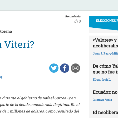
Recomiendo:
ELECCIONES P
0
 Moreno
«Valores» y 
 Viteri?
neoliberali
Juan J. Paz-y-Mi
De cómo Yak
que no fue 
r
Edgar Isch L.
Ecuador: nos
 durante el gobierno de Rafael Correa -y en
Gustavo Ayala
parte de la deuda considerada ilegítima. En el
 de 5 millones de dólares. Como resultado del
El neoliber