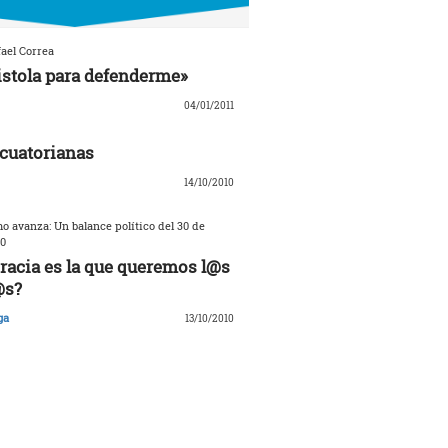
ael Correa
istola para defenderme»
04/01/2011
cuatorianas
14/10/2010
o avanza: Un balance político del 30 de
0
acia es la que queremos l@s
@s?
ga
13/10/2010