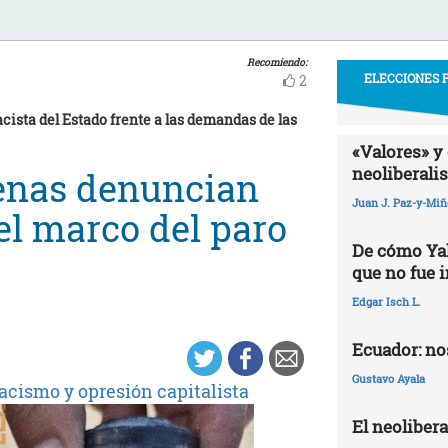
Recomiendo:
ELECCIONES P
2
acista del Estado frente a las demandas de las
«Valores» y 
neoliberali
enas denuncian
Juan J. Paz-y-Mi
 el marco del paro
De cómo Yak
que no fue 
Edgar Isch L.
Ecuador: nos
Gustavo Ayala
acismo y opresión capitalista
El neoliber