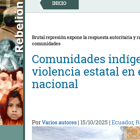
Skip
INICIO
to
content
Brutal represión expone la respuesta autoritaria y r
comunidades
Comunidades indíg
violencia estatal en
nacional
Por
|
15/10/2025
|
Ecuador
,
R
Varios autores