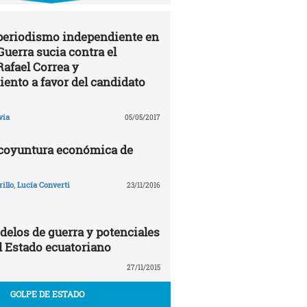
 periodismo independiente en
Guerra sucia contra el
Rafael Correa y
ento a favor del candidato
via
05/05/2017
 coyuntura económica de
illo
,
Lucía Converti
23/11/2016
delos de guerra y potenciales
 Estado ecuatoriano
27/11/2015
GOLPE DE ESTADO