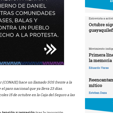
E
Entrevista a activ
Octubre sigu
guayaquile
Movimiento indíg
Primera líne
la memoria
Eduardo Varas
Reencantami
 (CONAIE) hace un llamado SOS frente a la
mítico
el paro nacional que ya lleva 23 días.
Esteban Daza
les 15 de octubre en la Caja del Seguro a las
de
tensión y represión
tras la incursión