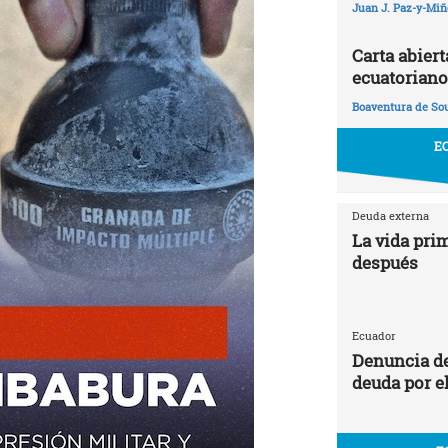
Juan J. Paz-y-Mi
Carta abier
ecuatoriano
Boaventura de So
E
Deuda externa
La vida prim
después
Ecuador
Denuncia de
deuda por e