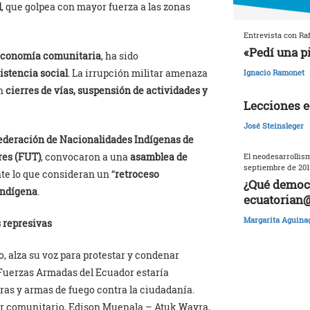
l
, que golpea con mayor fuerza a las zonas
Entrevista con Raf
«Pedí una p
 economía comunitaria
, ha sido
istencia social
. La irrupción militar amenaza
Ignacio Ramonet
an
cierres de vías, suspensión de actividades y
Lecciones e
José Steinsleger
ederación de Nacionalidades Indígenas de
res (FUT)
, convocaron a una
asamblea de
El neodesarrollism
septiembre de 201
te lo que consideran un “
retroceso
¿Qué democr
indígena
.
ecuatorian
Margarita Aguina
s represivas
alza su voz para protestar y condenar
 Fuerzas Armadas del Ecuador estaría
as y armas de fuego contra la ciudadanía.
 comunitario, Edison Muenala – Atuk Wayra,