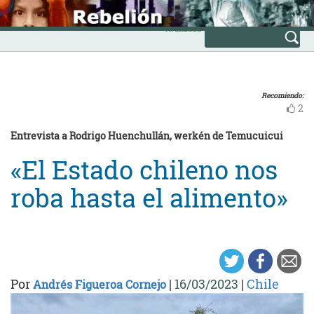
Skip
INICIO
to
Avanzada
content
Recomiendo:
2
Entrevista a Rodrigo Huenchullán, werkén de Temucuicui
«El Estado chileno nos
roba hasta el alimento»
Por
|
16/03/2023
|
Chile
Andrés Figueroa Cornejo