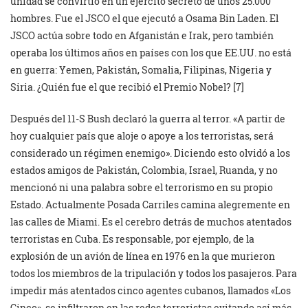
unidad se convirtió en un ejército secreto de unos 25.000
hombres. Fue el JSCO el que ejecutó a Osama Bin Laden. El
JSCO actúa sobre todo en Afganistán e Irak, pero también
operaba los últimos años en países con los que EE.UU. no está
en guerra: Yemen, Pakistán, Somalia, Filipinas, Nigeria y
Siria. ¿Quién fue el que recibió el Premio Nobel? [7]
Después del 11-S Bush declaró la guerra al terror. «A partir de
hoy cualquier país que aloje o apoye a los terroristas, será
considerado un régimen enemigo». Diciendo esto olvidó a los
estados amigos de Pakistán, Colombia, Israel, Ruanda, y no
mencionó ni una palabra sobre el terrorismo en su propio
Estado. Actualmente Posada Carriles camina alegremente en
las calles de Miami. Es el cerebro detrás de muchos atentados
terroristas en Cuba. Es responsable, por ejemplo, de la
explosión de un avión de línea en 1976 en la que murieron
todos los miembros de la tripulación y todos los pasajeros. Para
impedir más atentados cinco agentes cubanos, llamados «Los
Cinco», se infiltraron en las redes terroristas evitando así más