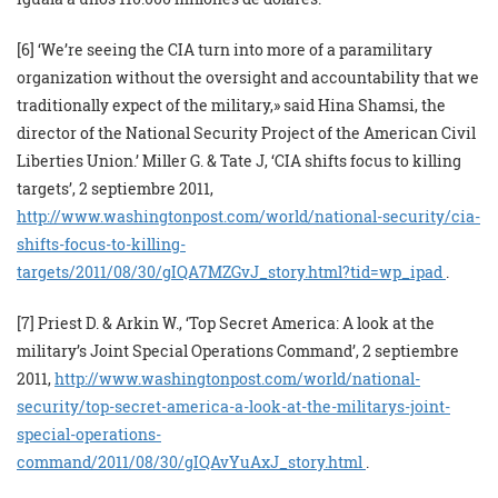
[6] ‘We’re seeing the CIA turn into more of a paramilitary
organization without the oversight and accountability that we
tradi
tionally expect of the military,» said Hina Shamsi, the
director of the National Security Project of the American Civil
Liberties Union.’ Miller G. & Tate J, ‘CIA shifts focus to killing
targets’, 2 septiembre 2011,
http://www.washingtonpost.com/world/national-security/cia-
shifts-focus-to-killing-
targets/2011/08/30/gIQA7MZGvJ_story.html?tid=wp_ipad
.
[7] Priest D. & Arkin W., ‘Top Secret America: A look at the
military’s Joint Special Operations Command’, 2 septiembre
2011,
http://www.washingtonpost.com/world/national-
security/top-secret-america-a-look-at-the-militarys-joint-
special-operations-
command/2011/08/30/gIQAvYuAxJ_story.html
.