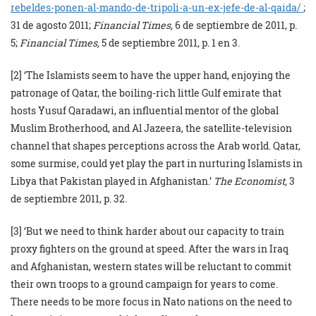
rebeldes-ponen-al-mando-de-tripoli-a-un-ex-jefe-de-al-qaida/
;
31 de agosto 2011;
Financial Times,
6 de septiembre de 2011, p.
5;
Financial Times,
5 de septiembre 2011, p. 1 en 3.
[2] ‘The Islamists seem to have the upper hand, enjoying the
patronage of Qatar, the boiling-rich little Gulf emirate that
hosts Yusuf Qaradawi, an influential mentor of the global
Muslim Brotherhood, and Al Jazeera, the satellite-television
channel that shapes perceptions across the Arab world. Qatar,
some surmise, could yet play the part in nurturing Islamists in
Libya that Pakistan played in Afghanistan.’
The Economist,
3
de septiembre 2011, p. 32.
[3] ‘But we need to think harder about our capacity to train
proxy fighters on the ground at speed. After the wars in Iraq
and Afghanistan, western states will be reluctant to commit
their own troops to a ground campaign for years to come.
There needs to be more focus in Nato nations on the need to