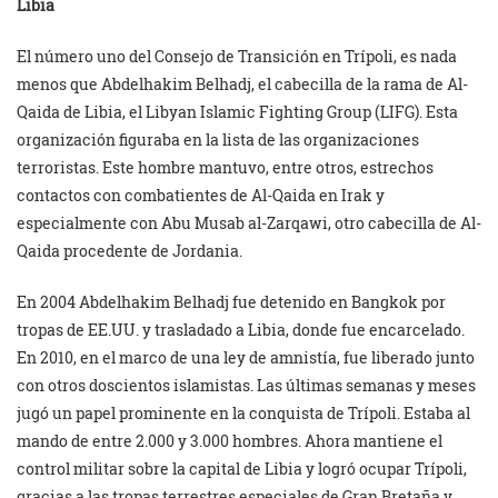
Libia
El número uno del Consejo de Transición en Trípoli, es nada
menos que Abdelhakim Belhadj, el cabecilla de la rama de Al-
Qaida de Libia, el Libyan Islamic Fighting Group (LIFG). Esta
organización figuraba en la lista de las organizaciones
terroristas. Este hombre mantuvo, entre otros, estrechos
contactos con combatientes de Al-Qaida en Irak y
especialmente con Abu Musab al-Zarqawi, otro cabecilla de Al-
Qaida procedente de Jordania.
En 2004 Abdelhakim Belhadj fue detenido en Bangkok por
tropas de EE.UU. y trasladado a Libia, donde fue encarcelado.
En 2010, en el marco de una ley de amnistía, fue liberado junto
con otros doscientos islamistas. Las últimas semanas y meses
jugó un papel prominente en la conquista de Trípoli. Estaba al
mando de entre 2.000 y 3.000 hombres. Ahora mantiene el
control militar sobre la capital de Libia y logró ocupar Trípoli,
gracias a las tropas terrestres especiales de Gran Bretaña y