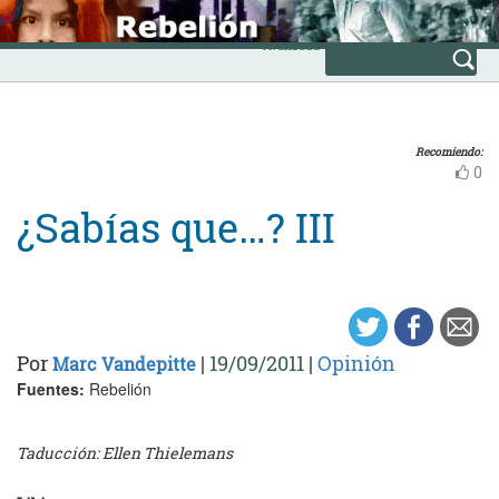
Skip
INICIO
to
Avanzada
content
Recomiendo:
0
¿Sabías que…? III
Por
|
19/09/2011
|
Opinión
Marc Vandepitte
Fuentes:
Rebelión
Taducción: Ellen Thielemans