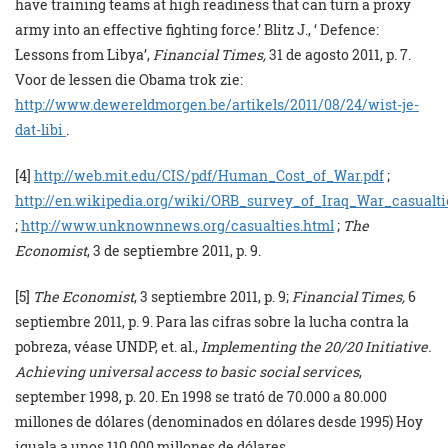
have training teams at high readiness that can turn a proxy
army into an effective fighting force.’ Blitz J., ‘ Defence:
Lessons from Libya’,
Financial Times,
31 de agosto 2011, p. 7.
Voor de lessen die Obama trok zie:
http://www.dewereldmorgen.be/artikels/2011/08/24/wist-je-
dat-libi
.
[4]
http://web.mit.edu/CIS/pdf/Human_Cost_of_War.pdf
;
http://en.wikipedia.org/wiki/ORB_survey_of_Iraq_War_casualti
;
http://www.unknownnews.org/casualties.html
;
The
Economist
, 3 de septiembre 2011, p. 9.
[5]
The Economist
, 3 septiembre 2011, p. 9;
Financial Times,
6
septiembre 2011, p. 9. Para las cifras sobre la lucha contra la
pobreza, véase UNDP, et. al.,
Implementing the 20/20 Initiative.
Achieving universal access to basic social services
,
september 1998, p. 20. En 1998 se trató de 70.000 a 80.000
millones de dólares (denominados en dólares desde 1995) Hoy
iguala a unos 110.000 millones de dólares.