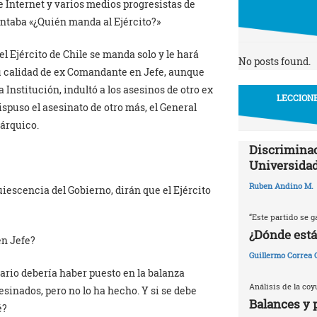
e Internet y varios medios progresistas de
ntaba «¿Quién manda al Ejército?»
el Ejército de Chile se manda solo y le hará
No posts found.
u calidad de ex Comandante en Jefe, aunque
 Institución, indultó a los asesinos de otro ex
LECCIONE
spuso el asesinato de otro más, el General
rárquico.
Discriminac
Universidad
Ruben Andino M.
uiescencia del Gobierno, dirán que el Ejército
“Este partido se g
¿Dónde está
en Jefe?
Guillermo Correa
trario debería haber puesto en la balanza
Análisis de la coy
sinados, pero no lo ha hecho. Y si se debe
Balances y 
é?