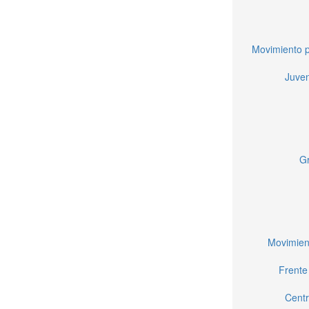
Movimiento p
Juven
Gr
Movimien
Frente
Centr