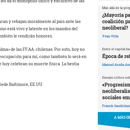
 les da el monopolio único y exclusivo de las
Más allá de la pr
¿Mayoría pa
coalición p
ran y rebajan moralmente al país ante las
neoliberal?
smo está vivo y latente en los mandos del
ambién le rendirán honores.
Yvan Vitta
lma» de las FF.AA. chilenas. Por esto, hoy no
Entre el capital b
Época de re
reocupación para mí, como también lo será en
e hoy celebran su muerte física. La bestia
Manuel Acuña As
Ensayo crítico so
«Progresism
 Sede Baltimore, EE.UU.
neoliberali
sociales em
Franck Gaudicha
A MÁS DE