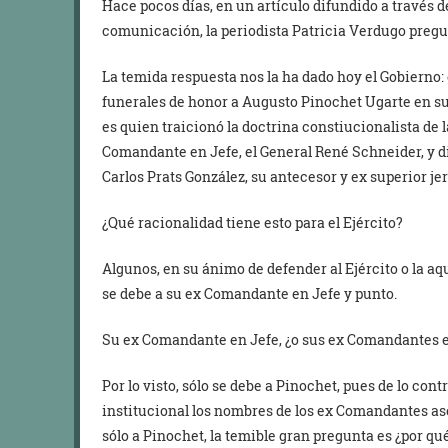
Hace pocos días, en un artículo difundido a través d
comunicación, la periodista Patricia Verdugo pregu
La temida respuesta nos la ha dado hoy el Gobierno: 
funerales de honor a Augusto Pinochet Ugarte en s
es quien traicionó la doctrina constiucionalista de la
Comandante en Jefe, el General René Schneider, y di
Carlos Prats González, su antecesor y ex superior je
¿Qué racionalidad tiene esto para el Ejército?
Algunos, en su ánimo de defender al Ejército o la aq
se debe a su ex Comandante en Jefe y punto.
Su ex Comandante en Jefe, ¿o sus ex Comandantes 
Por lo visto, sólo se debe a Pinochet, pues de lo con
institucional los nombres de los ex Comandantes ase
sólo a Pinochet, la temible gran pregunta es ¿por qu