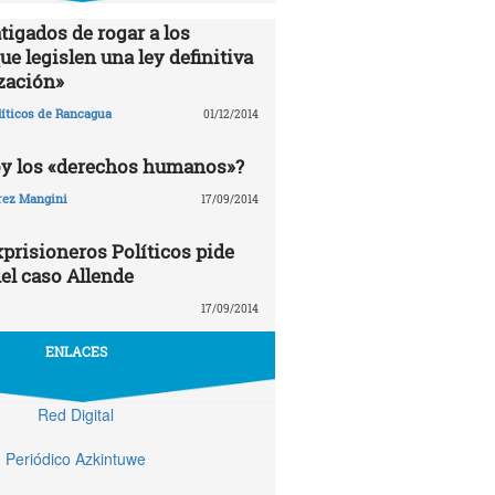
tigados de rogar a los
e legislen una ley definitiva
zación»
líticos de Rancagua
01/12/2014
oy los «derechos humanos»?
rez Mangini
17/09/2014
prisioneros Políticos pide
el caso Allende
17/09/2014
ENLACES
Red Digital
Periódico Azkintuwe