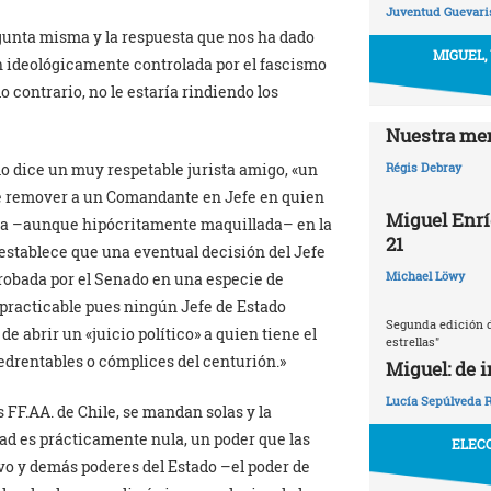
Juventud Guevaris
egunta misma y la respuesta que nos ha dado
MIGUEL,
ón ideológicamente controlada por el fascismo
 contrario, no le estaría rindiendo los
Nuestra mem
o dice un muy respetable jurista amigo, «un
Régis Debray
de remover a un Comandante en Jefe en quien
Miguel Enrí
ada –aunque hipócritamente maquillada– en la
21
 establece que una eventual decisión del Jefe
Michael Löwy
probada por el Senado en una especie de
mpracticable pues ningún Jefe de Estado
Segunda edición d
e abrir un «juicio político» a quien tiene el
estrellas"
edrentables o cómplices del centurión.»
Miguel: de 
Lucía Sepúlveda 
s FF.AA. de Chile, se mandan solas y la
ad es prácticamente nula, un poder que las
ELECC
o y demás poderes del Estado –el poder de