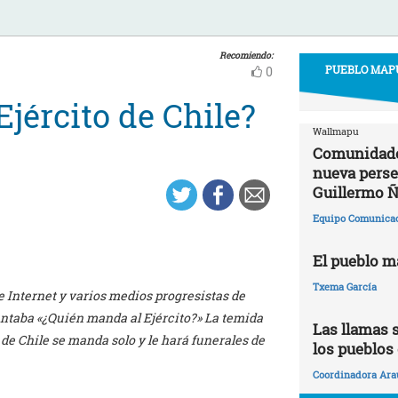
Recomiendo:
PUEBLO MAPU
0
Ejército de Chile?
Wallmapu
Comunidade
nueva perse
Guillermo Ñ
Equipo Comunica
El pueblo m
Txema García
e Internet y varios medios progresistas de
ntaba «¿Quién manda al Ejército?» La temida
Las llamas s
 de Chile se manda solo y le hará funerales de
los pueblos
Coordinadora Ara