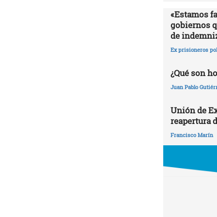
«Estamos fa
gobiernos qu
de indemni
Ex prisioneros po
¿Qué son h
Juan Pablo Gutiér
Unión de Ex
reapertura d
Francisco Marín