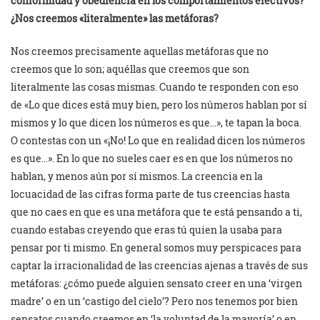
conformidad y obediencia en los comportamientos efectivos?
¿Nos creemos «literalmente» las metáforas?
Nos creemos precisamente aquellas metáforas que no
creemos que lo son; aquéllas que creemos que son
literalmente las cosas mismas. Cuando te responden con eso
de «Lo que dices está muy bien, pero los números hablan por sí
mismos y lo que dicen los números es que…», te tapan la boca.
O contestas con un «¡No! Lo que en realidad dicen los números
es que…». En lo que no sueles caer es en que los números no
hablan, y menos aún por sí mismos. La creencia en la
locuacidad de las cifras forma parte de tus creencias hasta
que no caes en que es una metáfora que te está pensando a ti,
cuando estabas creyendo que eras tú quien la usaba para
pensar por ti mismo. En general somos muy perspicaces para
captar la irracionalidad de las creencias ajenas a través de sus
metáforas: ¿cómo puede alguien sensato creer en una ‘virgen
madre’ o en un ‘castigo del cielo’? Pero nos tenemos por bien
sensatos cuando creemos en ‘la voluntad de la mayoría’ o en