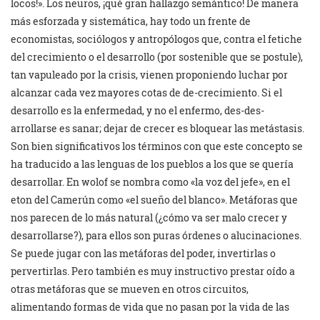
locos!». Los neuros, ¡qué gran hallazgo semántico! De manera
más esforzada y sistemática, hay todo un frente de
economistas, sociólogos y antropólogos que, contra el fetiche
del crecimiento o el desarrollo (por sostenible que se postule),
tan vapuleado por la crisis, vienen proponiendo luchar por
alcanzar cada vez mayores cotas de de-crecimiento. Si el
desarrollo es la enfermedad, y no el enfermo, des-des-
arrollarse es sanar; dejar de crecer es bloquear las metástasis.
Son bien significativos los términos con que este concepto se
ha traducido a las lenguas de los pueblos a los que se quería
desarrollar. En wolof se nombra como «la voz del jefe», en el
eton del Camerún como «el sueño del blanco». Metáforas que
nos parecen de lo más natural (¿cómo va ser malo crecer y
desarrollarse?), para ellos son puras órdenes o alucinaciones.
Se puede jugar con las metáforas del poder, invertirlas o
pervertirlas. Pero también es muy instructivo prestar oído a
otras metáforas que se mueven en otros circuitos,
alimentando formas de vida que no pasan por la vida de las