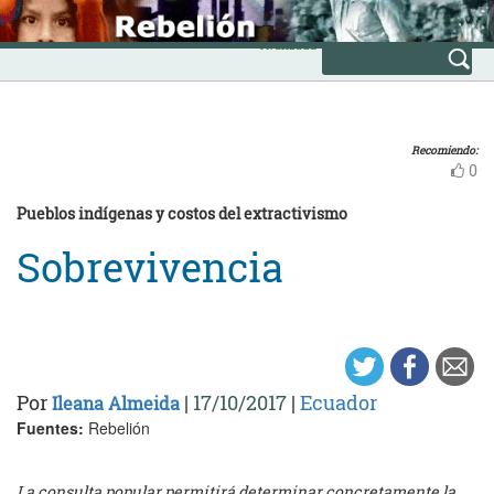
Skip
INICIO
to
Avanzada
content
Recomiendo:
0
Pueblos indígenas y costos del extractivismo
Sobrevivencia
Por
|
17/10/2017
|
Ecuador
Ileana Almeida
Fuentes:
Rebelión
La consulta popular permitirá determinar concretamente la