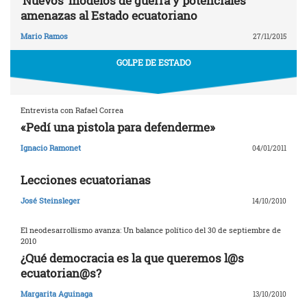
‘Nuevos’ modelos de guerra y potenciales
amenazas al Estado ecuatoriano
Mario Ramos
27/11/2015
GOLPE DE ESTADO
Entrevista con Rafael Correa
«Pedí una pistola para defenderme»
Ignacio Ramonet
04/01/2011
Lecciones ecuatorianas
José Steinsleger
14/10/2010
El neodesarrollismo avanza: Un balance político del 30 de septiembre de
2010
¿Qué democracia es la que queremos l@s
ecuatorian@s?
Margarita Aguinaga
13/10/2010